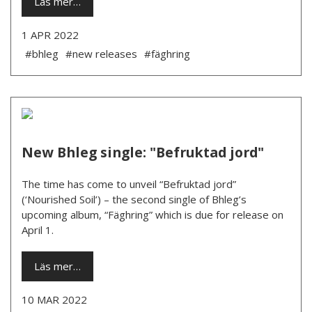
Läs mer…
1 APR 2022
#bhleg
#new releases
#fäghring
New Bhleg single: "Befruktad jord"
The time has come to unveil “Befruktad jord”
(‘Nourished Soil’) – the second single of Bhleg’s
upcoming album, “Fäghring” which is due for release on
April 1.
Läs mer…
10 MAR 2022