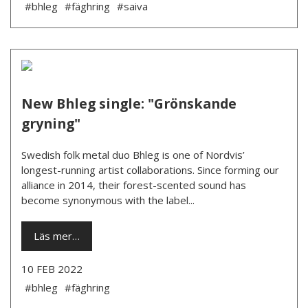
#bhleg
#fäghring
#saiva
New Bhleg single: "Grönskande
gryning"
­Swedish folk metal duo Bhleg is one of Nordvis’
longest-running artist collaborations. Since forming our
alliance in 2014, their forest-scented sound has
become synonymous with the label...
Läs mer…
10 FEB 2022
#bhleg
#fäghring