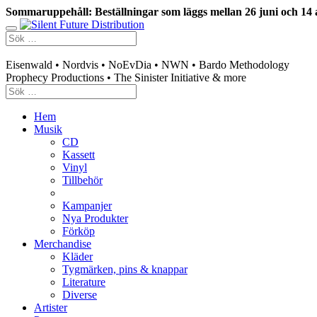
Sommaruppehåll: Beställningar som läggs mellan 26 juni och 14 
Swedish mailorder & curated music distribution
Eisenwald • Nordvis • NoEvDia • NWN • Bardo Methodology
Prophecy Productions • The Sinister Initiative & more
Hem
Musik
CD
Kassett
Vinyl
Tillbehör
Kampanjer
Nya Produkter
Förköp
Merchandise
Kläder
Tygmärken, pins & knappar
Literature
Diverse
Artister