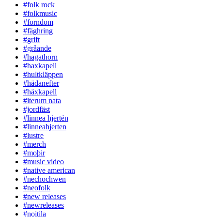
#folk rock
#folkmusic
#forndom
#fäghring
#grift
#gråande
#hagathorn
#haxkapell
#hultkläppen
#hädanefter
#häxkapell
#iterum nata
#jordfäst
#linnea hjertén
#linneahjerten
#lustre
#merch
#moþir
#music video
#native american
#nechochwen
#neofolk
#new releases
#newreleases
#noitila