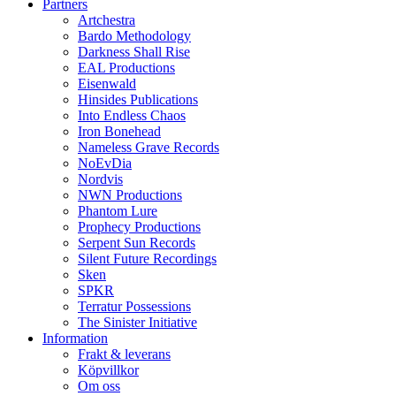
Partners
Artchestra
Bardo Methodology
Darkness Shall Rise
EAL Productions
Eisenwald
Hinsides Publications
Into Endless Chaos
Iron Bonehead
Nameless Grave Records
NoEvDia
Nordvis
NWN Productions
Phantom Lure
Prophecy Productions
Serpent Sun Records
Silent Future Recordings
Sken
SPKR
Terratur Possessions
The Sinister Initiative
Information
Frakt & leverans
Köpvillkor
Om oss