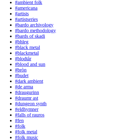
#ambient folk
#americana
#artists
#artistseries
#bardo archivology
#bardo methodology
#bards of skadi
#bhleg
#black metal
#blackmetal
#blodtår
#blood and sun
#bròn
#budet
#dark ambient
#de arma
#draugurinn
#draumr ast
#dungeon synth
#eldhymner
#falls of rauros
#fen
#folk
#folk metal
#folk music