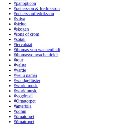
#panopticon
#pettersson & fredriksson
#petterssonfredriksson
#saiva
#sielue
#skogen
#sons of crom
#sotali
#tervahäät
#thomas von wachenfeldt
#thomasvonwachenfeldt
#tour
#valsta
#varde
#veliu namai
#waldgeflüster
#world music
#worldmusic
#yggdrasil
#Örnatorpet
#änterbila
#ödhin
#örnatorpet
#örnatropet