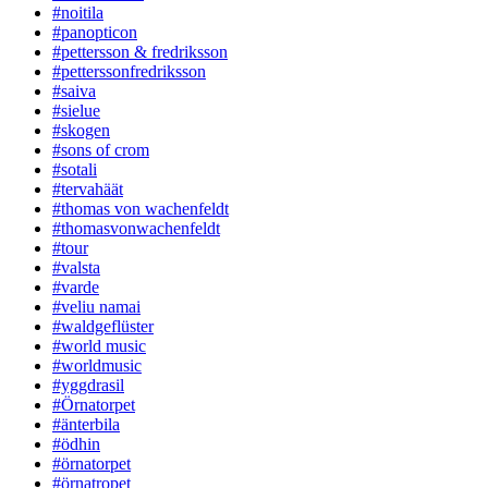
#noitila
#panopticon
#pettersson & fredriksson
#petterssonfredriksson
#saiva
#sielue
#skogen
#sons of crom
#sotali
#tervahäät
#thomas von wachenfeldt
#thomasvonwachenfeldt
#tour
#valsta
#varde
#veliu namai
#waldgeflüster
#world music
#worldmusic
#yggdrasil
#Örnatorpet
#änterbila
#ödhin
#örnatorpet
#örnatropet