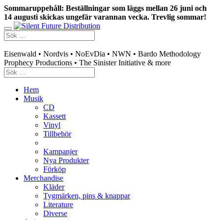
Sommaruppehåll: Beställningar som läggs mellan 26 juni och
14 augusti skickas ungefär varannan vecka. Trevlig sommar!
Swedish mailorder & curated music distribution
Eisenwald • Nordvis • NoEvDia • NWN • Bardo Methodology
Prophecy Productions • The Sinister Initiative & more
Hem
Musik
CD
Kassett
Vinyl
Tillbehör
Kampanjer
Nya Produkter
Förköp
Merchandise
Kläder
Tygmärken, pins & knappar
Literature
Diverse