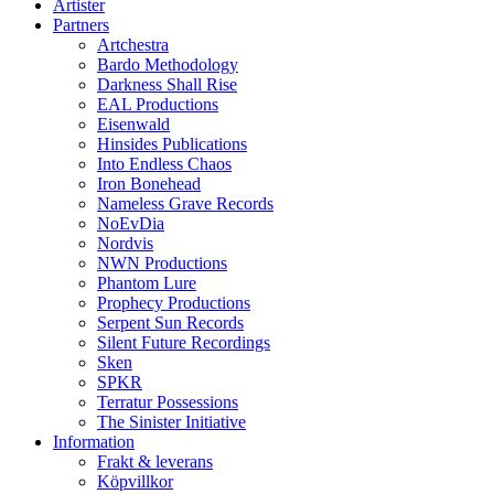
Artister
Partners
Artchestra
Bardo Methodology
Darkness Shall Rise
EAL Productions
Eisenwald
Hinsides Publications
Into Endless Chaos
Iron Bonehead
Nameless Grave Records
NoEvDia
Nordvis
NWN Productions
Phantom Lure
Prophecy Productions
Serpent Sun Records
Silent Future Recordings
Sken
SPKR
Terratur Possessions
The Sinister Initiative
Information
Frakt & leverans
Köpvillkor