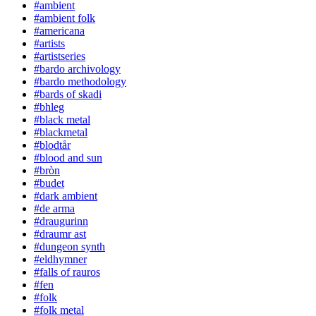
#ambient
#ambient folk
#americana
#artists
#artistseries
#bardo archivology
#bardo methodology
#bards of skadi
#bhleg
#black metal
#blackmetal
#blodtår
#blood and sun
#bròn
#budet
#dark ambient
#de arma
#draugurinn
#draumr ast
#dungeon synth
#eldhymner
#falls of rauros
#fen
#folk
#folk metal