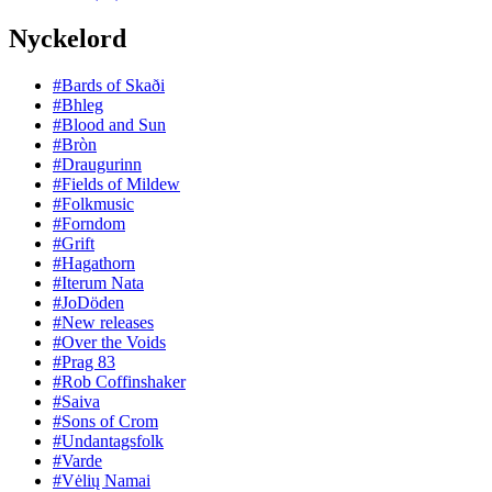
Nyckelord
#Bards of Skaði
#Bhleg
#Blood and Sun
#Bròn
#Draugurinn
#Fields of Mildew
#Folkmusic
#Forndom
#Grift
#Hagathorn
#Iterum Nata
#JoDöden
#New releases
#Over the Voids
#Prag 83
#Rob Coffinshaker
#Saiva
#Sons of Crom
#Undantagsfolk
#Varde
#Vėlių Namai