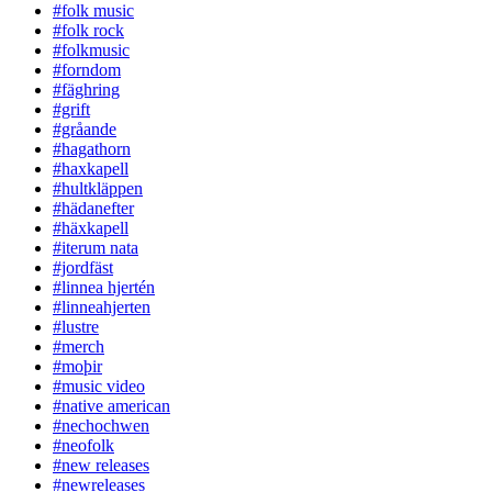
#folk music
#folk rock
#folkmusic
#forndom
#fäghring
#grift
#gråande
#hagathorn
#haxkapell
#hultkläppen
#hädanefter
#häxkapell
#iterum nata
#jordfäst
#linnea hjertén
#linneahjerten
#lustre
#merch
#moþir
#music video
#native american
#nechochwen
#neofolk
#new releases
#newreleases