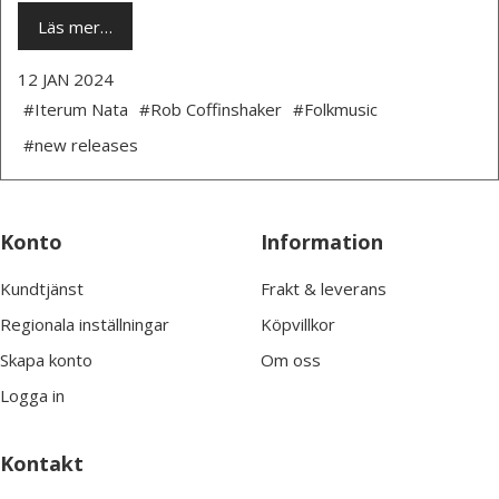
Läs mer…
12 JAN 2024
#Iterum Nata
#Rob Coffinshaker
#Folkmusic
#new releases
Konto
Information
Kundtjänst
Frakt & leverans
Regionala inställningar
Köpvillkor
Skapa konto
Om oss
Logga in
Kontakt