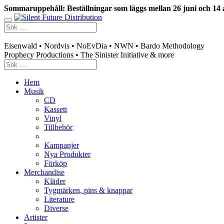
Sommaruppehåll: Beställningar som läggs mellan 26 juni och 14 
Swedish mailorder & curated music distribution
Eisenwald • Nordvis • NoEvDia • NWN • Bardo Methodology
Prophecy Productions • The Sinister Initiative & more
Hem
Musik
CD
Kassett
Vinyl
Tillbehör
Kampanjer
Nya Produkter
Förköp
Merchandise
Kläder
Tygmärken, pins & knappar
Literature
Diverse
Artister