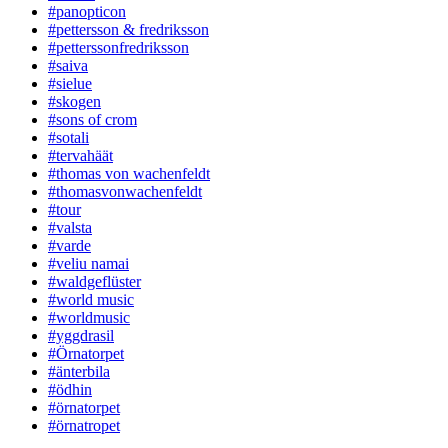
#panopticon
#pettersson & fredriksson
#petterssonfredriksson
#saiva
#sielue
#skogen
#sons of crom
#sotali
#tervahäät
#thomas von wachenfeldt
#thomasvonwachenfeldt
#tour
#valsta
#varde
#veliu namai
#waldgeflüster
#world music
#worldmusic
#yggdrasil
#Örnatorpet
#änterbila
#ödhin
#örnatorpet
#örnatropet