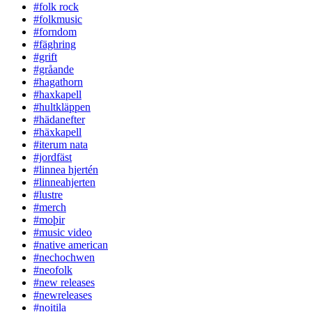
#folk rock
#folkmusic
#forndom
#fäghring
#grift
#gråande
#hagathorn
#haxkapell
#hultkläppen
#hädanefter
#häxkapell
#iterum nata
#jordfäst
#linnea hjertén
#linneahjerten
#lustre
#merch
#moþir
#music video
#native american
#nechochwen
#neofolk
#new releases
#newreleases
#noitila