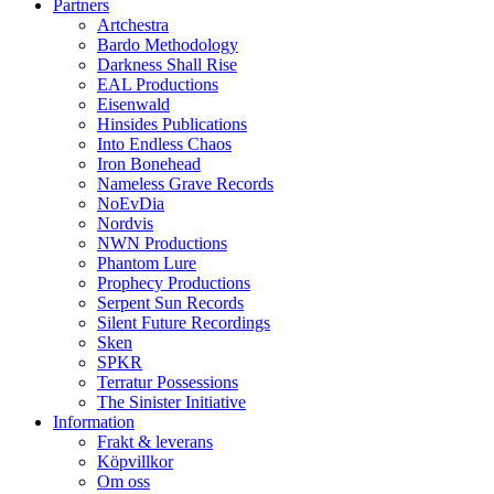
Partners
Artchestra
Bardo Methodology
Darkness Shall Rise
EAL Productions
Eisenwald
Hinsides Publications
Into Endless Chaos
Iron Bonehead
Nameless Grave Records
NoEvDia
Nordvis
NWN Productions
Phantom Lure
Prophecy Productions
Serpent Sun Records
Silent Future Recordings
Sken
SPKR
Terratur Possessions
The Sinister Initiative
Information
Frakt & leverans
Köpvillkor
Om oss