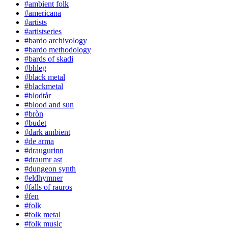
#ambient folk
#americana
#artists
#artistseries
#bardo archivology
#bardo methodology
#bards of skadi
#bhleg
#black metal
#blackmetal
#blodtår
#blood and sun
#bròn
#budet
#dark ambient
#de arma
#draugurinn
#draumr ast
#dungeon synth
#eldhymner
#falls of rauros
#fen
#folk
#folk metal
#folk music