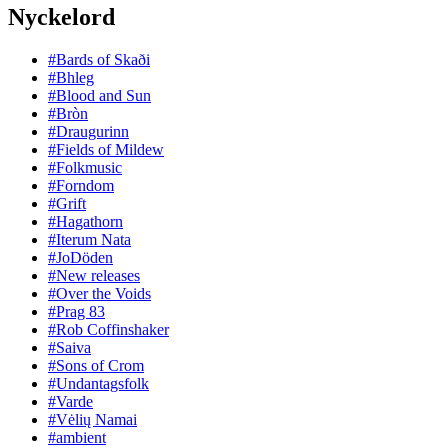
Nyckelord
#Bards of Skaði
#Bhleg
#Blood and Sun
#Bròn
#Draugurinn
#Fields of Mildew
#Folkmusic
#Forndom
#Grift
#Hagathorn
#Iterum Nata
#JoDöden
#New releases
#Over the Voids
#Prag 83
#Rob Coffinshaker
#Saiva
#Sons of Crom
#Undantagsfolk
#Varde
#Vėlių Namai
#ambient