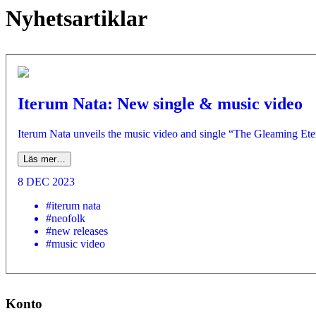
Nyhetsartiklar
Iterum Nata: New single & music video
Iterum Nata unveils the music video and single “The Gleaming Etern
Läs mer…
8 DEC 2023
#iterum nata
#neofolk
#new releases
#music video
Konto