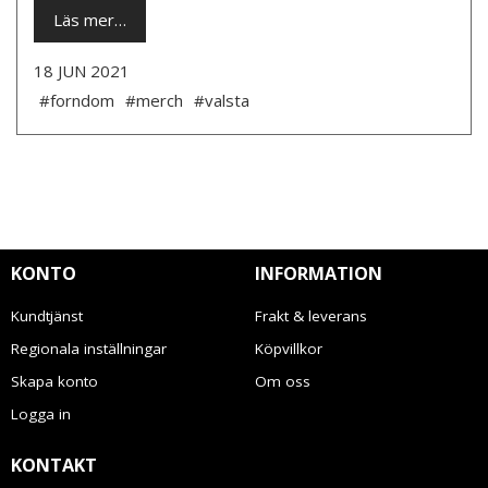
Läs mer…
18 JUN 2021
#forndom
#merch
#valsta
KONTO
INFORMATION
Kundtjänst
Frakt & leverans
Regionala inställningar
Köpvillkor
Skapa konto
Om oss
Logga in
KONTAKT