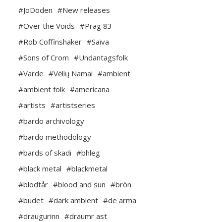
#JoDöden
#New releases
#Over the Voids
#Prag 83
#Rob Coffinshaker
#Saiva
#Sons of Crom
#Undantagsfolk
#Varde
#Vėlių Namai
#ambient
#ambient folk
#americana
#artists
#artistseries
#bardo archivology
#bardo methodology
#bards of skadi
#bhleg
#black metal
#blackmetal
#blodtår
#blood and sun
#bròn
#budet
#dark ambient
#de arma
#draugurinn
#draumr ast