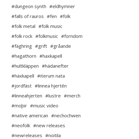
#dungeon synth
#eldhymner
#falls of rauros
#fen
#folk
#folk metal
#folk music
#folk rock
#folkmusic
#forndom
#fäghring
#grift
#gråande
#hagathorn
#haxkapell
#hultkläppen
#hädanefter
#häxkapell
#iterum nata
#jordfäst
#linnea hjertén
#linneahjerten
#lustre
#merch
#moþir
#music video
#native american
#nechochwen
#neofolk
#new releases
#newreleases
#noitila