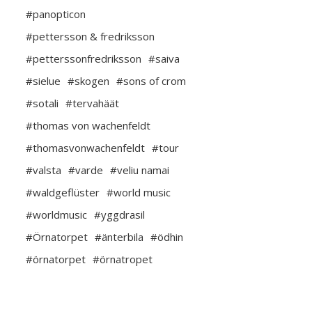
#panopticon
#pettersson & fredriksson
#petterssonfredriksson
#saiva
#sielue
#skogen
#sons of crom
#sotali
#tervahäät
#thomas von wachenfeldt
#thomasvonwachenfeldt
#tour
#valsta
#varde
#veliu namai
#waldgeflüster
#world music
#worldmusic
#yggdrasil
#Örnatorpet
#änterbila
#ödhin
#örnatorpet
#örnatropet