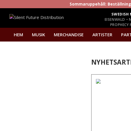
Sommaruppehåll: Beställninga
SWEDISH 
EISENWALD • 
PROPHECY P
HEM
MUSIK
MERCHANDISE
ARTISTER
PAR
NYHETSART