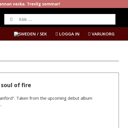
rannan vecka. Trevlig sommar!
/ SEK
LOGGA IN
VARUKORG
soul of fire
anförd". Taken from the upcoming debut album
.