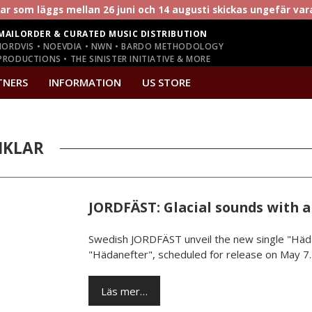
r som läggs mellan 26 juni och 14 augusti skickas ungefär va
MAILORDER & CURATED MUSIC DISTRIBUTION
NORDVIS • NOEVDIA • NWN • BARDO METHODOLOGY
RODUCTIONS • THE SINISTER INITIATIVE & MORE
TNERS
INFORMATION
US STORE
IKLAR
JORDFÄST: Glacial sounds with a 
Swedish JORDFÄST unveil the new single "Häd
"Hädanefter", scheduled for release on May 7..
Läs mer…