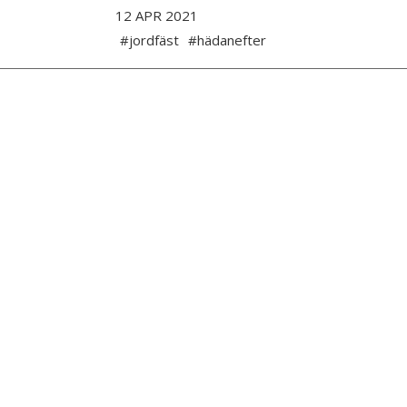
12 APR 2021
#jordfäst
#hädanefter