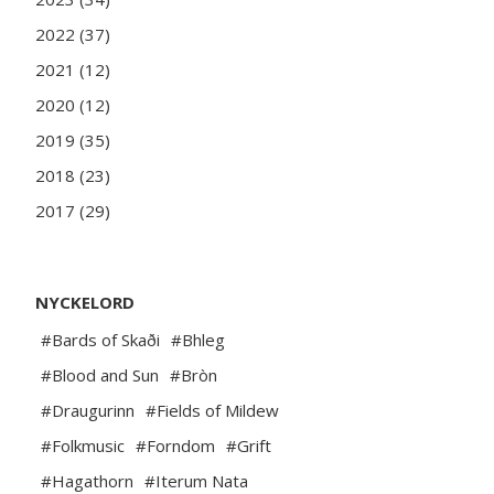
2022 (37)
2021 (12)
2020 (12)
2019 (35)
2018 (23)
2017 (29)
NYCKELORD
#Bards of Skaði
#Bhleg
#Blood and Sun
#Bròn
#Draugurinn
#Fields of Mildew
#Folkmusic
#Forndom
#Grift
#Hagathorn
#Iterum Nata