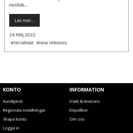
neofolk...
Läs mer…
24 MAJ 2022
#tervahäät
#new releases
KONTO
INFORMATION
Kundtjänst
Frakt & leverans
Regionala inställningar
Köpvillkor
Skapa konto
Om oss
Logga in