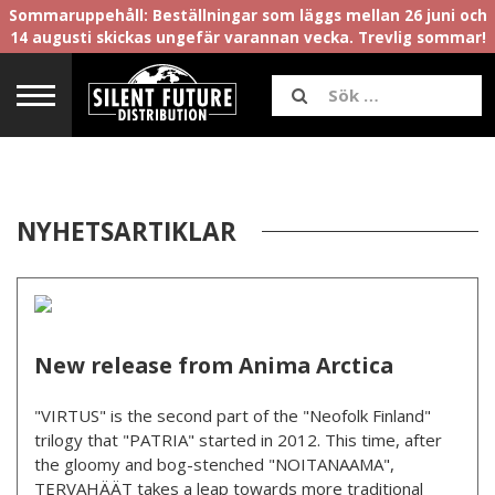
Sommaruppehåll: Beställningar som läggs mellan 26 juni och
14 augusti skickas ungefär varannan vecka. Trevlig sommar!
NYHETSARTIKLAR
New release from Anima Arctica
"VIRTUS" is the second part of the "Neofolk Finland"
trilogy that "PATRIA" started in 2012. This time, after
the gloomy and bog-stenched "NOITANAAMA",
TERVAHÄÄT takes a leap towards more traditional