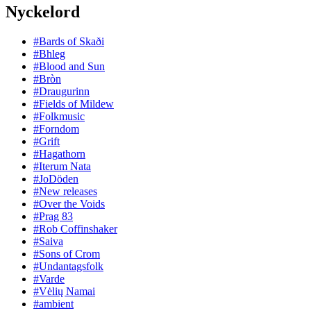
Nyckelord
#Bards of Skaði
#Bhleg
#Blood and Sun
#Bròn
#Draugurinn
#Fields of Mildew
#Folkmusic
#Forndom
#Grift
#Hagathorn
#Iterum Nata
#JoDöden
#New releases
#Over the Voids
#Prag 83
#Rob Coffinshaker
#Saiva
#Sons of Crom
#Undantagsfolk
#Varde
#Vėlių Namai
#ambient