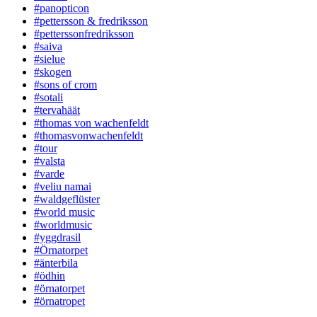
#panopticon
#pettersson & fredriksson
#petterssonfredriksson
#saiva
#sielue
#skogen
#sons of crom
#sotali
#tervahäät
#thomas von wachenfeldt
#thomasvonwachenfeldt
#tour
#valsta
#varde
#veliu namai
#waldgeflüster
#world music
#worldmusic
#yggdrasil
#Örnatorpet
#änterbila
#ödhin
#örnatorpet
#örnatropet