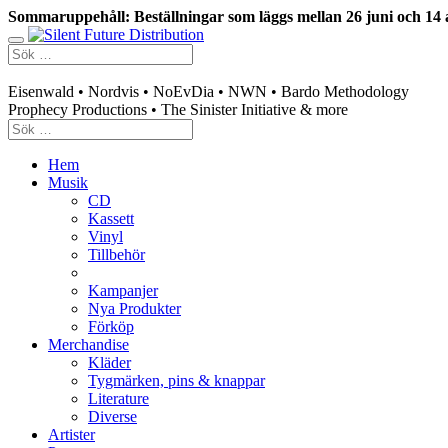
Sommaruppehåll: Beställningar som läggs mellan 26 juni och 14 
Swedish mailorder & curated music distribution
Eisenwald • Nordvis • NoEvDia • NWN • Bardo Methodology
Prophecy Productions • The Sinister Initiative & more
Hem
Musik
CD
Kassett
Vinyl
Tillbehör
Kampanjer
Nya Produkter
Förköp
Merchandise
Kläder
Tygmärken, pins & knappar
Literature
Diverse
Artister