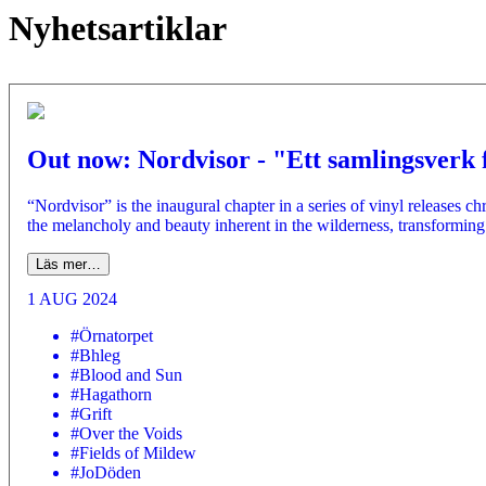
Nyhetsartiklar
Out now: Nordvisor - "Ett samlingsverk 
“Nordvisor” is the inaugural chapter in a series of vinyl releases ch
the melancholy and beauty inherent in the wilderness, transforming t
Läs mer…
1 AUG 2024
#Örnatorpet
#Bhleg
#Blood and Sun
#Hagathorn
#Grift
#Over the Voids
#Fields of Mildew
#JoDöden