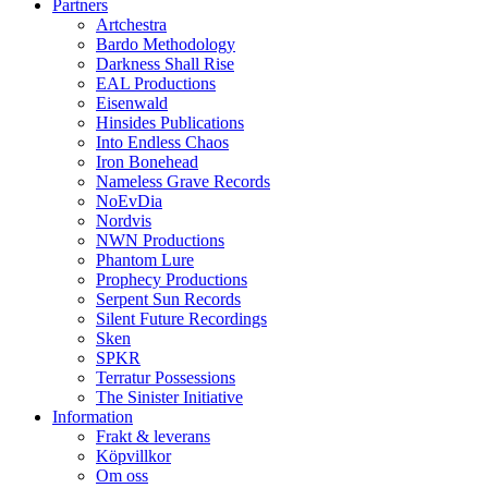
Partners
Artchestra
Bardo Methodology
Darkness Shall Rise
EAL Productions
Eisenwald
Hinsides Publications
Into Endless Chaos
Iron Bonehead
Nameless Grave Records
NoEvDia
Nordvis
NWN Productions
Phantom Lure
Prophecy Productions
Serpent Sun Records
Silent Future Recordings
Sken
SPKR
Terratur Possessions
The Sinister Initiative
Information
Frakt & leverans
Köpvillkor
Om oss