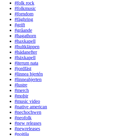
#folk rock
#folkmusic
#forndom
#fäghring
#grift
#gråande
#hagathorn
#haxkapell
#hultkläppen
#hädanefter
#häxkapell
#iterum nata
#jordfäst
#linnea hjertén
#linneahjerten
#lustre
#merch
#moþir
#music video
#native american
#nechochwen
#neofolk
#new releases
#newreleases
#noitila