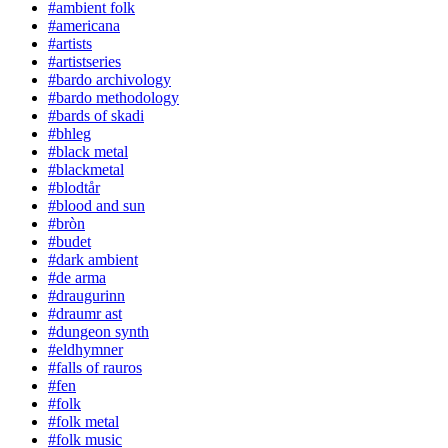
#ambient folk
#americana
#artists
#artistseries
#bardo archivology
#bardo methodology
#bards of skadi
#bhleg
#black metal
#blackmetal
#blodtår
#blood and sun
#bròn
#budet
#dark ambient
#de arma
#draugurinn
#draumr ast
#dungeon synth
#eldhymner
#falls of rauros
#fen
#folk
#folk metal
#folk music