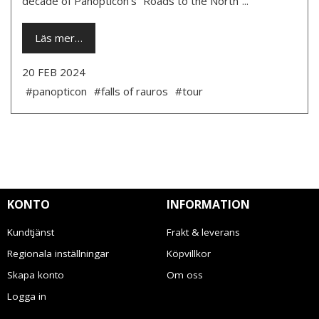
decade of Panopticon’s “Roads to the North”...
Läs mer…
20 FEB 2024
#panopticon
#falls of rauros
#tour
KONTO
INFORMATION
Kundtjänst
Frakt & leverans
Regionala inställningar
Köpvillkor
Skapa konto
Om oss
Logga in