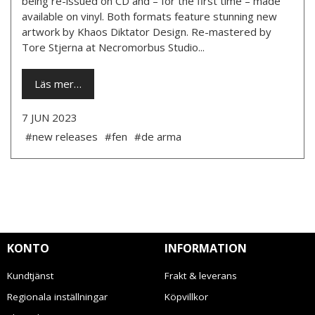
being re-issued on CD and – for the first time – made
available on vinyl. Both formats feature stunning new
artwork by Khaos Diktator Design. Re-mastered by
Tore Stjerna at Necromorbus Studio...
Läs mer…
7 JUN 2023
#new releases
#fen
#de arma
KONTO
INFORMATION
Kundtjänst
Frakt & leverans
Regionala inställningar
Köpvillkor