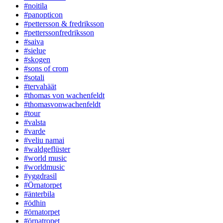
#noitila
#panopticon
#pettersson & fredriksson
#petterssonfredriksson
#saiva
#sielue
#skogen
#sons of crom
#sotali
#tervahäät
#thomas von wachenfeldt
#thomasvonwachenfeldt
#tour
#valsta
#varde
#veliu namai
#waldgeflüster
#world music
#worldmusic
#yggdrasil
#Örnatorpet
#änterbila
#ödhin
#örnatorpet
#örnatropet