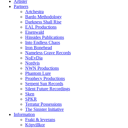
Artister
Partners
Artchestra
Bardo Methodology
Darkness Shall Rise
EAL Productions
Eisenwald
Hinsides Publications
Into Endless Chaos
Iron Bonehead
Nameless Grave Records
NoEvDia
Nordvis
NWN Productions
Phantom Lure
Prophecy Productions
Serpent Sun Records
Silent Future Recordings
Sken
SPKR
Terratur Possessions
The Sinister Initiative
Information
Frakt & leverans
Köpvillkor