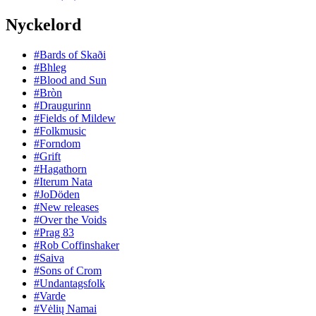
Nyckelord
#Bards of Skaði
#Bhleg
#Blood and Sun
#Bròn
#Draugurinn
#Fields of Mildew
#Folkmusic
#Forndom
#Grift
#Hagathorn
#Iterum Nata
#JoDöden
#New releases
#Over the Voids
#Prag 83
#Rob Coffinshaker
#Saiva
#Sons of Crom
#Undantagsfolk
#Varde
#Vėlių Namai