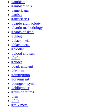
#ambient
#ambient folk
#americana
#artists
#artistseries
#bardo archivology
#bardo methodology
#bards of skadi
#bhleg
#black metal
#blackmetal
#blodtår
#blood and sun
#bròn
#budet
#dark ambient
#de arma
#draugurinn
#draumr ast
#dungeon synth
#eldhymner
#falls of rauros
#fen
#folk
#folk metal