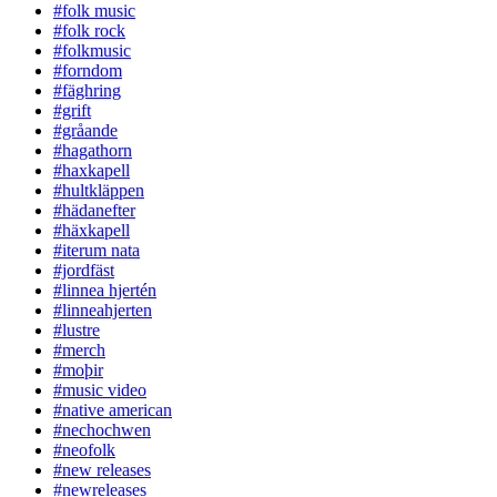
#folk music
#folk rock
#folkmusic
#forndom
#fäghring
#grift
#gråande
#hagathorn
#haxkapell
#hultkläppen
#hädanefter
#häxkapell
#iterum nata
#jordfäst
#linnea hjertén
#linneahjerten
#lustre
#merch
#moþir
#music video
#native american
#nechochwen
#neofolk
#new releases
#newreleases