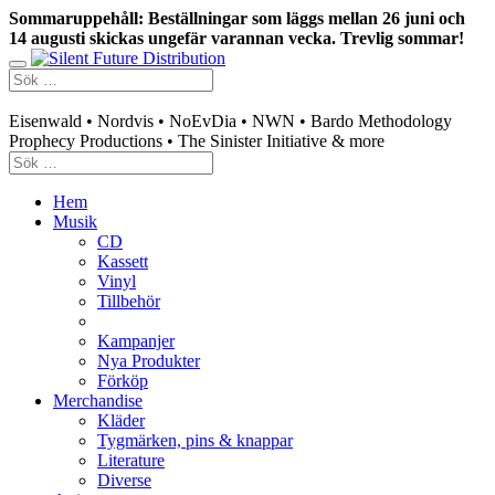
Sommaruppehåll: Beställningar som läggs mellan 26 juni och
14 augusti skickas ungefär varannan vecka. Trevlig sommar!
Swedish mailorder & curated music distribution
Eisenwald • Nordvis • NoEvDia • NWN • Bardo Methodology
Prophecy Productions • The Sinister Initiative & more
Hem
Musik
CD
Kassett
Vinyl
Tillbehör
Kampanjer
Nya Produkter
Förköp
Merchandise
Kläder
Tygmärken, pins & knappar
Literature
Diverse