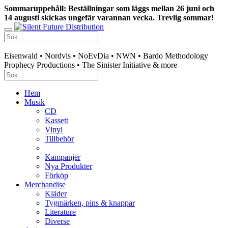
Sommaruppehåll: Beställningar som läggs mellan 26 juni och
14 augusti skickas ungefär varannan vecka. Trevlig sommar!
Swedish mailorder & curated music distribution
Eisenwald • Nordvis • NoEvDia • NWN • Bardo Methodology
Prophecy Productions • The Sinister Initiative & more
Hem
Musik
CD
Kassett
Vinyl
Tillbehör
Kampanjer
Nya Produkter
Förköp
Merchandise
Kläder
Tygmärken, pins & knappar
Literature
Diverse