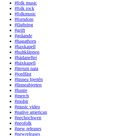
#folk music
#folk rock
#folkmusic
#forndom
#fäghring
#grift
#gråande
#hagathorn
#haxkapell
#hultkläppen
#hädanefter
#häxkapell
#iterum nata
#jordfäst
#linnea hjertén
#linneahjerten
#lustre
#merch
#moþir
#music video
#native american
#nechochwen
#neofolk
#new releases
#newreleases