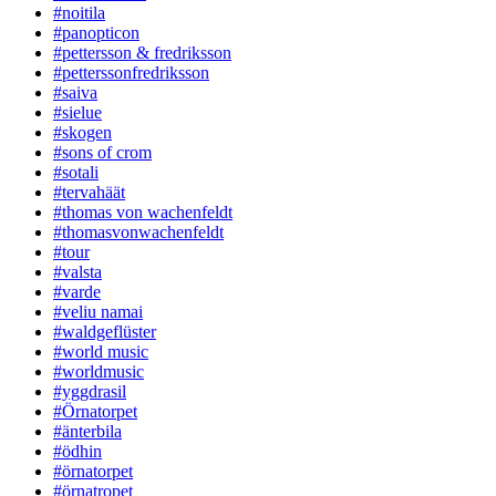
#noitila
#panopticon
#pettersson & fredriksson
#petterssonfredriksson
#saiva
#sielue
#skogen
#sons of crom
#sotali
#tervahäät
#thomas von wachenfeldt
#thomasvonwachenfeldt
#tour
#valsta
#varde
#veliu namai
#waldgeflüster
#world music
#worldmusic
#yggdrasil
#Örnatorpet
#änterbila
#ödhin
#örnatorpet
#örnatropet