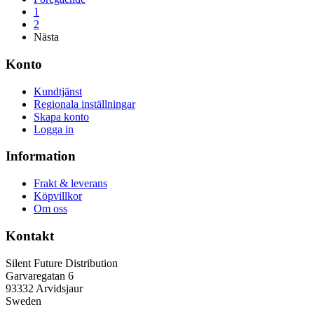
1
2
Nästa
Konto
Kundtjänst
Regionala inställningar
Skapa konto
Logga in
Information
Frakt & leverans
Köpvillkor
Om oss
Kontakt
Silent Future Distribution
Garvaregatan 6
93332 Arvidsjaur
Sweden