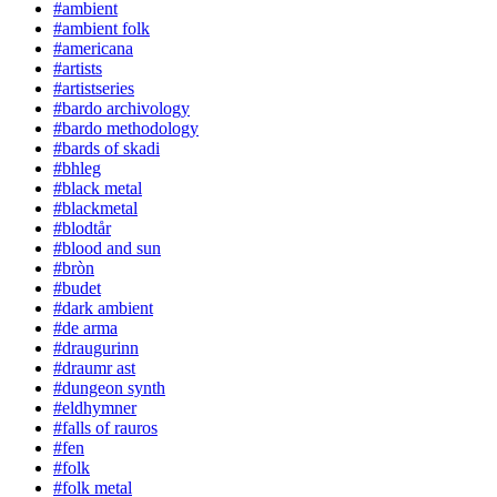
#ambient
#ambient folk
#americana
#artists
#artistseries
#bardo archivology
#bardo methodology
#bards of skadi
#bhleg
#black metal
#blackmetal
#blodtår
#blood and sun
#bròn
#budet
#dark ambient
#de arma
#draugurinn
#draumr ast
#dungeon synth
#eldhymner
#falls of rauros
#fen
#folk
#folk metal