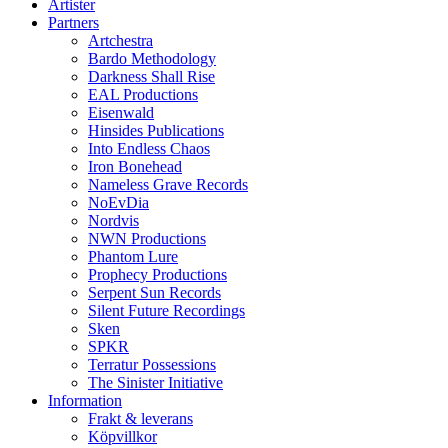
Artister
Partners
Artchestra
Bardo Methodology
Darkness Shall Rise
EAL Productions
Eisenwald
Hinsides Publications
Into Endless Chaos
Iron Bonehead
Nameless Grave Records
NoEvDia
Nordvis
NWN Productions
Phantom Lure
Prophecy Productions
Serpent Sun Records
Silent Future Recordings
Sken
SPKR
Terratur Possessions
The Sinister Initiative
Information
Frakt & leverans
Köpvillkor