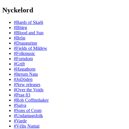
Nyckelord
#Bards of Skaði
#Bhleg
#Blood and Sun
#Bròn
#Draugurinn
#Fields of Mildew
#Folkmusic
#Forndom
#Grift
#Hagathorn
#Iterum Nata
#JoDöden
#New releases
#Over the Voids
#Prag 83
#Rob Coffinshaker
#Saiva
#Sons of Crom
#Undantagsfolk
#Varde
#Vėlių Namai