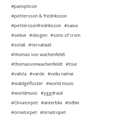
#panopticon
#pettersson & fredriksson
#petterssonfredriksson
#saiva
#sielue
#skogen
#sons of crom
#sotali
#tervahäät
#thomas von wachenfeldt
#thomasvonwachenfeldt
#tour
#valsta
#varde
#veliu namai
#waldgeflüster
#world music
#worldmusic
#yggdrasil
#Örnatorpet
#änterbila
#ödhin
#örnatorpet
#örnatropet