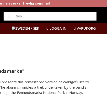
rannan vecka. Trevlig sommar!
/ SEK
LOGGA IN
VARUKORG
undsmarka"
is presents this remastered version of Waldgeflüster’s
The album chronicles a trek undertaken by the band’s
hrough the Femundsmarka National Park in Norway...