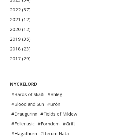
2022 (37)
2021 (12)
2020 (12)
2019 (35)
2018 (23)
2017 (29)
NYCKELORD
#Bards of Skaði
#Bhleg
#Blood and Sun
#Bròn
#Draugurinn
#Fields of Mildew
#Folkmusic
#Forndom
#Grift
#Hagathorn
#Iterum Nata