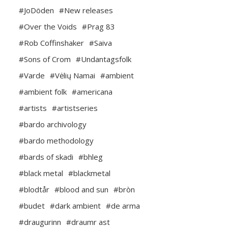
#JoDöden
#New releases
#Over the Voids
#Prag 83
#Rob Coffinshaker
#Saiva
#Sons of Crom
#Undantagsfolk
#Varde
#Vėlių Namai
#ambient
#ambient folk
#americana
#artists
#artistseries
#bardo archivology
#bardo methodology
#bards of skadi
#bhleg
#black metal
#blackmetal
#blodtår
#blood and sun
#bròn
#budet
#dark ambient
#de arma
#draugurinn
#draumr ast