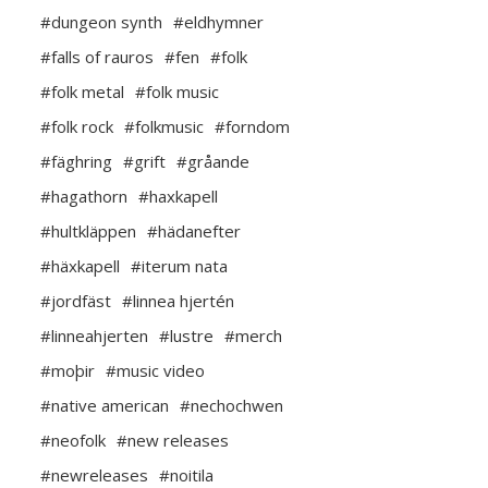
#dungeon synth
#eldhymner
#falls of rauros
#fen
#folk
#folk metal
#folk music
#folk rock
#folkmusic
#forndom
#fäghring
#grift
#gråande
#hagathorn
#haxkapell
#hultkläppen
#hädanefter
#häxkapell
#iterum nata
#jordfäst
#linnea hjertén
#linneahjerten
#lustre
#merch
#moþir
#music video
#native american
#nechochwen
#neofolk
#new releases
#newreleases
#noitila