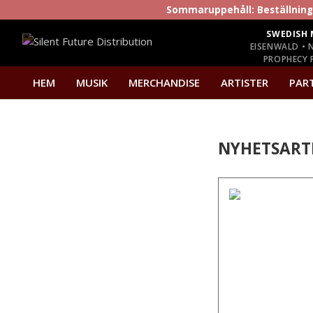
Sommaruppehåll: Beställninga
SWEDISH 
EISENWALD • 
PROPHECY P
HEM
MUSIK
MERCHANDISE
ARTISTER
PAR
NYHETSART