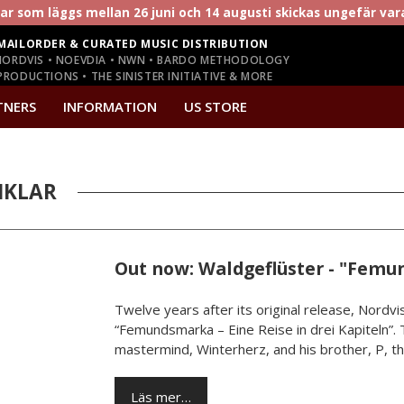
r som läggs mellan 26 juni och 14 augusti skickas ungefär va
MAILORDER & CURATED MUSIC DISTRIBUTION
NORDVIS • NOEVDIA • NWN • BARDO METHODOLOGY
RODUCTIONS • THE SINISTER INITIATIVE & MORE
TNERS
INFORMATION
US STORE
IKLAR
Out now: Waldgeflüster - "Fem
Twelve years after its original release, Nordv
“Femundsmarka – Eine Reise in drei Kapiteln”. 
mastermind, Winterherz, and his brother, P, t
Läs mer…