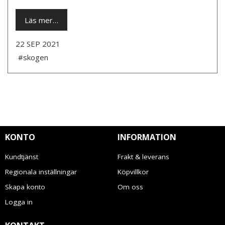
Läs mer…
22 SEP 2021
#skogen
KONTO
INFORMATION
Kundtjänst
Frakt & leverans
Regionala inställningar
Köpvillkor
Skapa konto
Om oss
Logga in