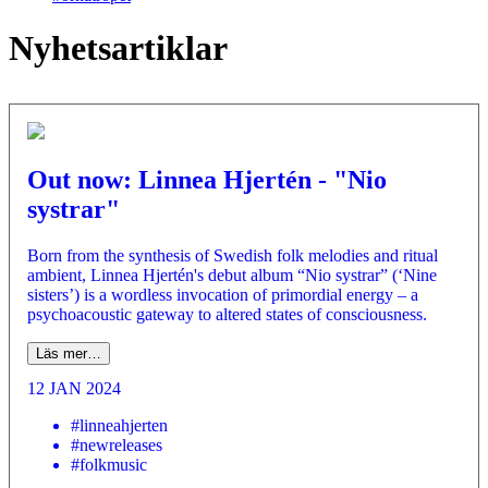
Nyhetsartiklar
Out now: Linnea Hjertén - "Nio
systrar"
Born from the synthesis of Swedish folk melodies and ritual
ambient, Linnea Hjertén's debut album “Nio systrar” (‘Nine
sisters’) is a wordless invocation of primordial energy – a
psychoacoustic gateway to altered states of consciousness.
Läs mer…
12 JAN 2024
#linneahjerten
#newreleases
#folkmusic