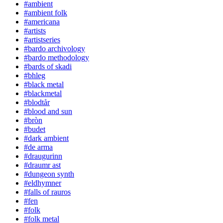
#ambient
#ambient folk
#americana
#artists
#artistseries
#bardo archivology
#bardo methodology
#bards of skadi
#bhleg
#black metal
#blackmetal
#blodtår
#blood and sun
#bròn
#budet
#dark ambient
#de arma
#draugurinn
#draumr ast
#dungeon synth
#eldhymner
#falls of rauros
#fen
#folk
#folk metal