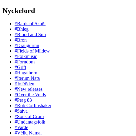
Nyckelord
#Bards of Skaði
#Bhleg
#Blood and Sun
#Bròn
#Draugurinn
#Fields of Mildew
#Folkmusic
#Forndom
#Grift
#Hagathorn
#Iterum Nata
#JoDöden
#New releases
#Over the Voids
#Prag 83
#Rob Coffinshaker
#Saiva
#Sons of Crom
#Undantagsfolk
#Varde
#Vėlių Namai