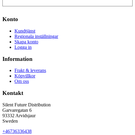
Konto
Kundtjänst
Regionala inställningar
Skapa konto
Logga in
Information
Frakt & leverans
Köpvillkor
Om oss
Kontakt
Silent Future Distribution
Garvaregatan 6
93332 Arvidsjaur
Sweden
+46736336438