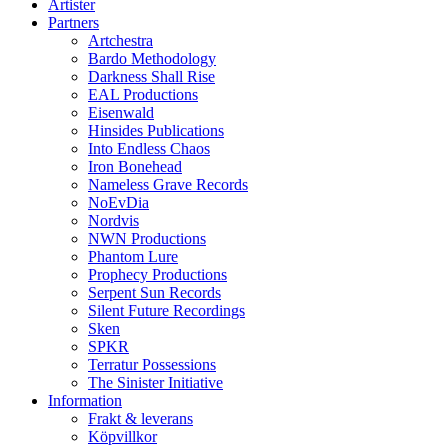
Artister
Partners
Artchestra
Bardo Methodology
Darkness Shall Rise
EAL Productions
Eisenwald
Hinsides Publications
Into Endless Chaos
Iron Bonehead
Nameless Grave Records
NoEvDia
Nordvis
NWN Productions
Phantom Lure
Prophecy Productions
Serpent Sun Records
Silent Future Recordings
Sken
SPKR
Terratur Possessions
The Sinister Initiative
Information
Frakt & leverans
Köpvillkor