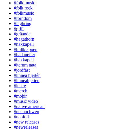
#folk music
#folk rock
#folkmusic
#forndom
#fäghring
#grift
#gråande
#hagathorn
#haxkapell
#hultkläppen
#hädanefter
#häxkapell
#iterum nata
#jordfäst
#linnea hjertén
#linneahjerten
#lustre
#merch
#moþir
#music video
#native american
#nechochwen
#neofolk
#new releases
#newreleases