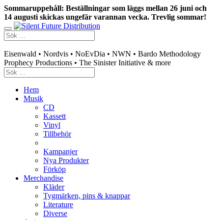
Sommaruppehåll: Beställningar som läggs mellan 26 juni och
14 augusti skickas ungefär varannan vecka. Trevlig sommar!
Swedish mailorder & curated music distribution
Eisenwald • Nordvis • NoEvDia • NWN • Bardo Methodology
Prophecy Productions • The Sinister Initiative & more
Hem
Musik
CD
Kassett
Vinyl
Tillbehör
Kampanjer
Nya Produkter
Förköp
Merchandise
Kläder
Tygmärken, pins & knappar
Literature
Diverse