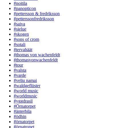
#noitila
#panopticon
#pettersson & fredriksson
#petterssonfredriksson
#saiva
#sielue
#skogen
#sons of crom
#sotali
#tervahäät
#thomas von wachenfeldt
#thomasvonwachenfeldt
#tour
#valsta
#varde
#veliu namai
#waldgeflüster
#world music
#worldmusic
#yggdrasil
#Örnatorpet
#änterbila
#ödhin
#örnatorpet
#örnatropet