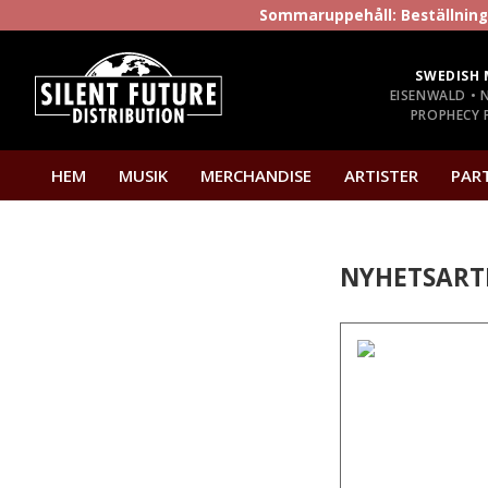
Sommaruppehåll: Beställninga
SWEDISH 
EISENWALD • 
PROPHECY P
HEM
MUSIK
MERCHANDISE
ARTISTER
PAR
NYHETSART