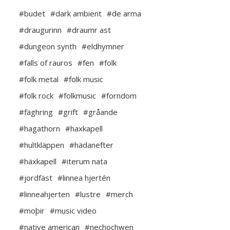
#budet
#dark ambient
#de arma
#draugurinn
#draumr ast
#dungeon synth
#eldhymner
#falls of rauros
#fen
#folk
#folk metal
#folk music
#folk rock
#folkmusic
#forndom
#fäghring
#grift
#gråande
#hagathorn
#haxkapell
#hultkläppen
#hädanefter
#häxkapell
#iterum nata
#jordfäst
#linnea hjertén
#linneahjerten
#lustre
#merch
#moþir
#music video
#native american
#nechochwen