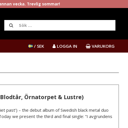
rannan vecka. Trevlig sommar!
/ SEK
LOGGA IN
VARUKORG
Blodtår, Örnatorpet & Lustre)
uiet past’) – the debut album of Swedish black metal duo
 Today we present the third and final single: “I avgrundens