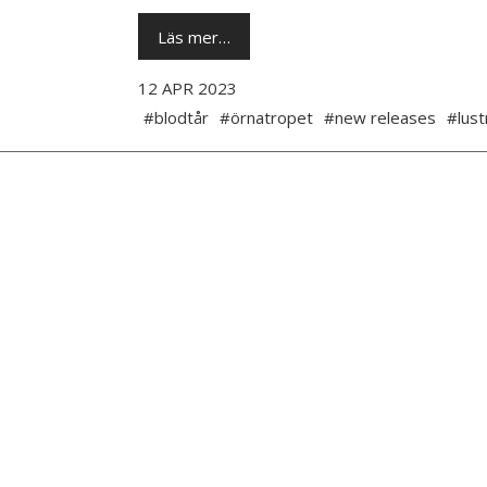
Läs mer…
12 APR 2023
#blodtår
#örnatropet
#new releases
#lust