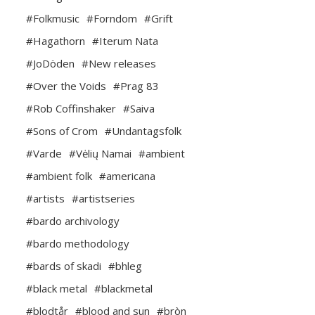
#Folkmusic
#Forndom
#Grift
#Hagathorn
#Iterum Nata
#JoDöden
#New releases
#Over the Voids
#Prag 83
#Rob Coffinshaker
#Saiva
#Sons of Crom
#Undantagsfolk
#Varde
#Vėlių Namai
#ambient
#ambient folk
#americana
#artists
#artistseries
#bardo archivology
#bardo methodology
#bards of skadi
#bhleg
#black metal
#blackmetal
#blodtår
#blood and sun
#bròn