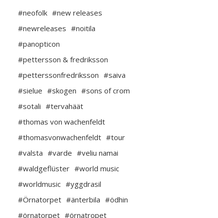
#neofolk
#new releases
#newreleases
#noitila
#panopticon
#pettersson & fredriksson
#petterssonfredriksson
#saiva
#sielue
#skogen
#sons of crom
#sotali
#tervahäät
#thomas von wachenfeldt
#thomasvonwachenfeldt
#tour
#valsta
#varde
#veliu namai
#waldgeflüster
#world music
#worldmusic
#yggdrasil
#Örnatorpet
#änterbila
#ödhin
#örnatorpet
#örnatropet