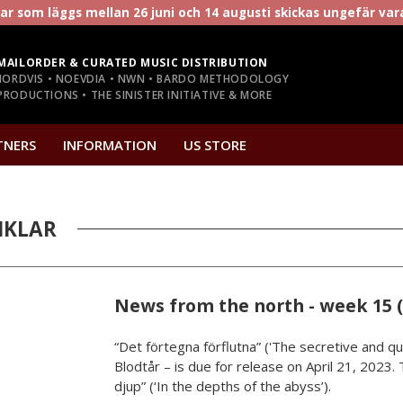
r som läggs mellan 26 juni och 14 augusti skickas ungefär va
MAILORDER & CURATED MUSIC DISTRIBUTION
NORDVIS • NOEVDIA • NWN • BARDO METHODOLOGY
RODUCTIONS • THE SINISTER INITIATIVE & MORE
TNERS
INFORMATION
US STORE
IKLAR
News from the north - week 15 (
“Det förtegna förflutna” ('The secretive and q
Blodtår – is due for release on April 21, 2023.
djup” (‘In the depths of the abyss’).