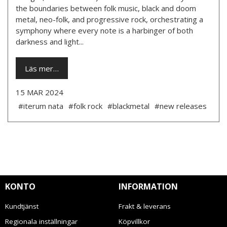
the boundaries between folk music, black and doom
metal, neo-folk, and progressive rock, orchestrating a
symphony where every note is a harbinger of both
darkness and light...
Läs mer…
15 MAR 2024
#iterum nata
#folk rock
#blackmetal
#new releases
KONTO
INFORMATION
Kundtjänst
Frakt & leverans
Regionala inställningar
Köpvillkor