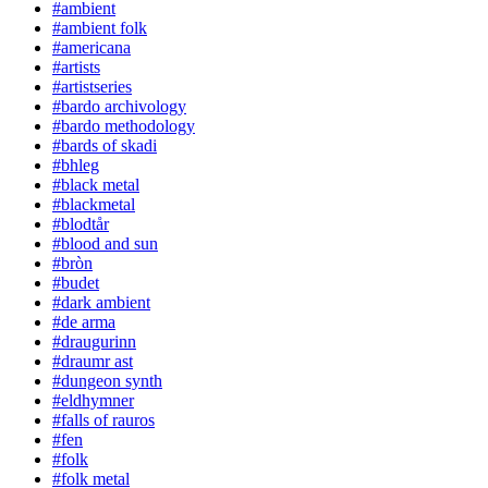
#ambient
#ambient folk
#americana
#artists
#artistseries
#bardo archivology
#bardo methodology
#bards of skadi
#bhleg
#black metal
#blackmetal
#blodtår
#blood and sun
#bròn
#budet
#dark ambient
#de arma
#draugurinn
#draumr ast
#dungeon synth
#eldhymner
#falls of rauros
#fen
#folk
#folk metal