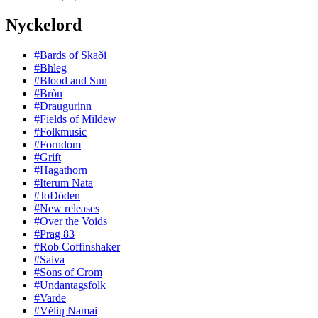
Nyckelord
#Bards of Skaði
#Bhleg
#Blood and Sun
#Bròn
#Draugurinn
#Fields of Mildew
#Folkmusic
#Forndom
#Grift
#Hagathorn
#Iterum Nata
#JoDöden
#New releases
#Over the Voids
#Prag 83
#Rob Coffinshaker
#Saiva
#Sons of Crom
#Undantagsfolk
#Varde
#Vėlių Namai