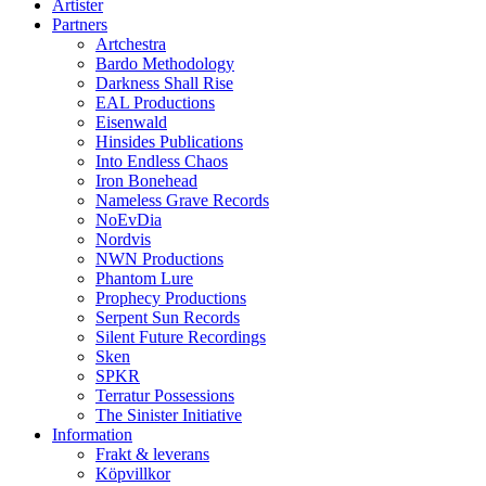
Artister
Partners
Artchestra
Bardo Methodology
Darkness Shall Rise
EAL Productions
Eisenwald
Hinsides Publications
Into Endless Chaos
Iron Bonehead
Nameless Grave Records
NoEvDia
Nordvis
NWN Productions
Phantom Lure
Prophecy Productions
Serpent Sun Records
Silent Future Recordings
Sken
SPKR
Terratur Possessions
The Sinister Initiative
Information
Frakt & leverans
Köpvillkor