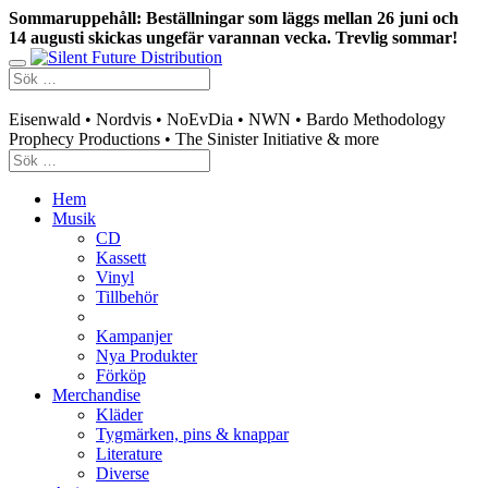
Sommaruppehåll: Beställningar som läggs mellan 26 juni och
14 augusti skickas ungefär varannan vecka. Trevlig sommar!
Swedish mailorder & curated music distribution
Eisenwald • Nordvis • NoEvDia • NWN • Bardo Methodology
Prophecy Productions • The Sinister Initiative & more
Hem
Musik
CD
Kassett
Vinyl
Tillbehör
Kampanjer
Nya Produkter
Förköp
Merchandise
Kläder
Tygmärken, pins & knappar
Literature
Diverse