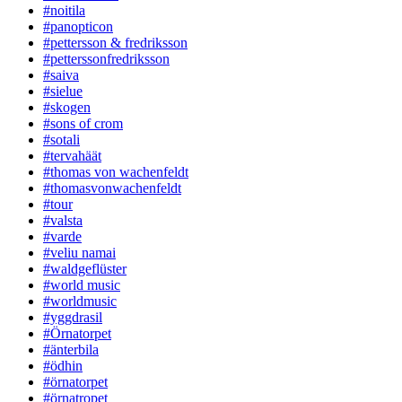
#noitila
#panopticon
#pettersson & fredriksson
#petterssonfredriksson
#saiva
#sielue
#skogen
#sons of crom
#sotali
#tervahäät
#thomas von wachenfeldt
#thomasvonwachenfeldt
#tour
#valsta
#varde
#veliu namai
#waldgeflüster
#world music
#worldmusic
#yggdrasil
#Örnatorpet
#änterbila
#ödhin
#örnatorpet
#örnatropet