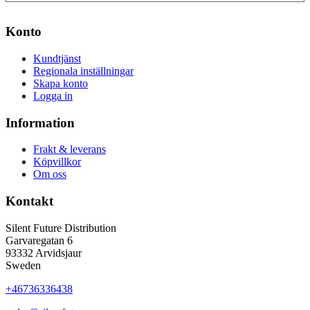
Konto
Kundtjänst
Regionala inställningar
Skapa konto
Logga in
Information
Frakt & leverans
Köpvillkor
Om oss
Kontakt
Silent Future Distribution
Garvaregatan 6
93332 Arvidsjaur
Sweden
+46736336438