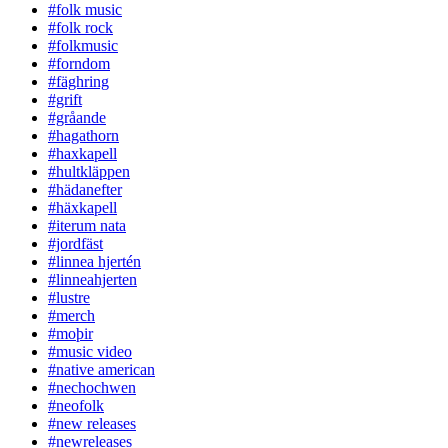
#folk music
#folk rock
#folkmusic
#forndom
#fäghring
#grift
#gråande
#hagathorn
#haxkapell
#hultkläppen
#hädanefter
#häxkapell
#iterum nata
#jordfäst
#linnea hjertén
#linneahjerten
#lustre
#merch
#moþir
#music video
#native american
#nechochwen
#neofolk
#new releases
#newreleases