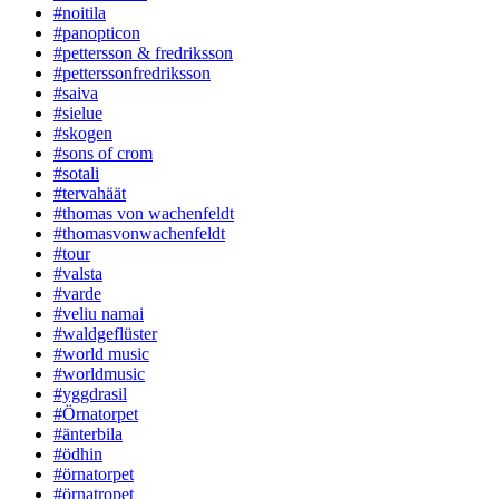
#noitila
#panopticon
#pettersson & fredriksson
#petterssonfredriksson
#saiva
#sielue
#skogen
#sons of crom
#sotali
#tervahäät
#thomas von wachenfeldt
#thomasvonwachenfeldt
#tour
#valsta
#varde
#veliu namai
#waldgeflüster
#world music
#worldmusic
#yggdrasil
#Örnatorpet
#änterbila
#ödhin
#örnatorpet
#örnatropet