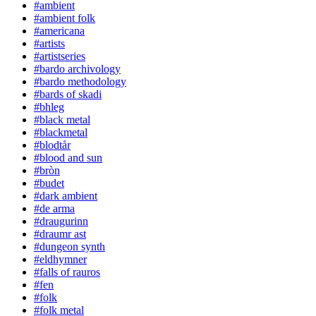
#ambient
#ambient folk
#americana
#artists
#artistseries
#bardo archivology
#bardo methodology
#bards of skadi
#bhleg
#black metal
#blackmetal
#blodtår
#blood and sun
#bròn
#budet
#dark ambient
#de arma
#draugurinn
#draumr ast
#dungeon synth
#eldhymner
#falls of rauros
#fen
#folk
#folk metal