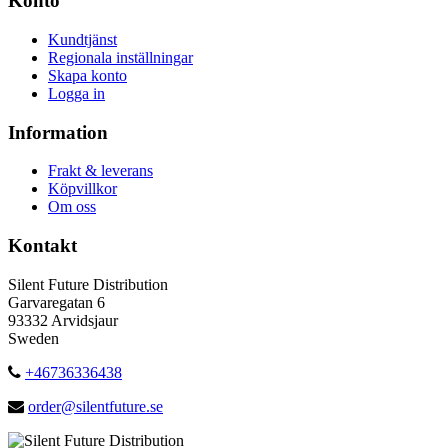
Konto
Kundtjänst
Regionala inställningar
Skapa konto
Logga in
Information
Frakt & leverans
Köpvillkor
Om oss
Kontakt
Silent Future Distribution
Garvaregatan 6
93332 Arvidsjaur
Sweden
+46736336438
order@silentfuture.se