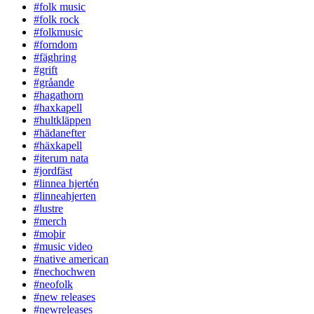
#folk music
#folk rock
#folkmusic
#forndom
#fäghring
#grift
#gråande
#hagathorn
#haxkapell
#hultkläppen
#hädanefter
#häxkapell
#iterum nata
#jordfäst
#linnea hjertén
#linneahjerten
#lustre
#merch
#moþir
#music video
#native american
#nechochwen
#neofolk
#new releases
#newreleases