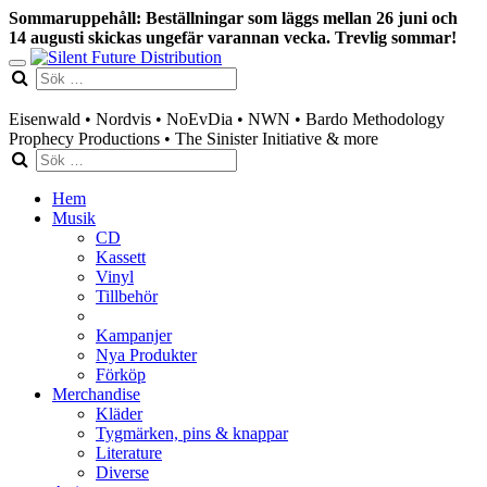
Sommaruppehåll: Beställningar som läggs mellan 26 juni och
14 augusti skickas ungefär varannan vecka. Trevlig sommar!
Swedish mailorder & curated music distribution
Eisenwald • Nordvis • NoEvDia • NWN • Bardo Methodology
Prophecy Productions • The Sinister Initiative & more
Hem
Musik
CD
Kassett
Vinyl
Tillbehör
Kampanjer
Nya Produkter
Förköp
Merchandise
Kläder
Tygmärken, pins & knappar
Literature
Diverse