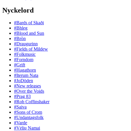
Nyckelord
#Bards of Skaði
#Bhleg
#Blood and Sun
#Bròn
#Draugurinn
#Fields of Mildew
#Folkmusic
#Forndom
#Grift
#Hagathorn
#Iterum Nata
#JoDöden
#New releases
#Over the Voids
#Prag 83
#Rob Coffinshaker
#Saiva
#Sons of Crom
#Undantagsfolk
#Varde
#Vėlių Namai