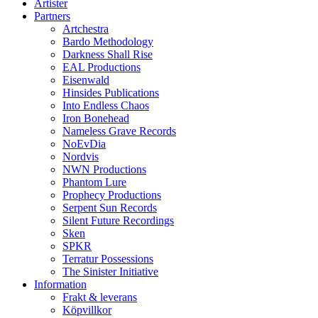
Artister
Partners
Artchestra
Bardo Methodology
Darkness Shall Rise
EAL Productions
Eisenwald
Hinsides Publications
Into Endless Chaos
Iron Bonehead
Nameless Grave Records
NoEvDia
Nordvis
NWN Productions
Phantom Lure
Prophecy Productions
Serpent Sun Records
Silent Future Recordings
Sken
SPKR
Terratur Possessions
The Sinister Initiative
Information
Frakt & leverans
Köpvillkor