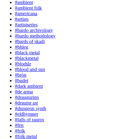
#ambient
#ambient folk
#americana
#artists
#artistseries
#bardo archivology
#bardo methodology
#bards of skadi
#bhleg
#black metal
#blackmetal
#blodtår
#blood and sun
#bròn
#budet
#dark ambient
#de arma
#draugurinn
#draumr ast
#dungeon synth
#eldhymner
#falls of rauros
#fen
#folk
#folk metal