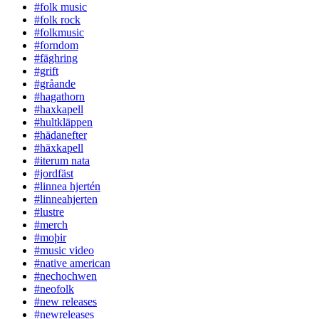
#folk music
#folk rock
#folkmusic
#forndom
#fäghring
#grift
#gråande
#hagathorn
#haxkapell
#hultkläppen
#hädanefter
#häxkapell
#iterum nata
#jordfäst
#linnea hjertén
#linneahjerten
#lustre
#merch
#moþir
#music video
#native american
#nechochwen
#neofolk
#new releases
#newreleases