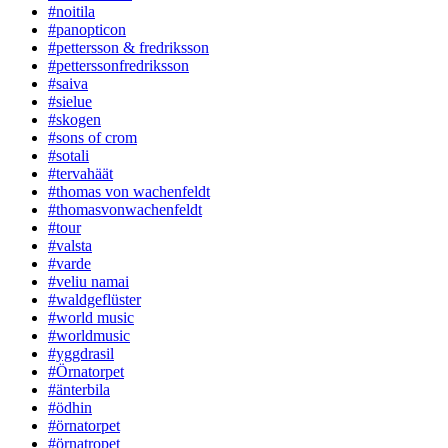
#noitila
#panopticon
#pettersson & fredriksson
#petterssonfredriksson
#saiva
#sielue
#skogen
#sons of crom
#sotali
#tervahäät
#thomas von wachenfeldt
#thomasvonwachenfeldt
#tour
#valsta
#varde
#veliu namai
#waldgeflüster
#world music
#worldmusic
#yggdrasil
#Örnatorpet
#änterbila
#ödhin
#örnatorpet
#örnatropet