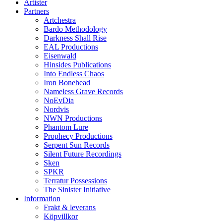
Artister
Partners
Artchestra
Bardo Methodology
Darkness Shall Rise
EAL Productions
Eisenwald
Hinsides Publications
Into Endless Chaos
Iron Bonehead
Nameless Grave Records
NoEvDia
Nordvis
NWN Productions
Phantom Lure
Prophecy Productions
Serpent Sun Records
Silent Future Recordings
Sken
SPKR
Terratur Possessions
The Sinister Initiative
Information
Frakt & leverans
Köpvillkor