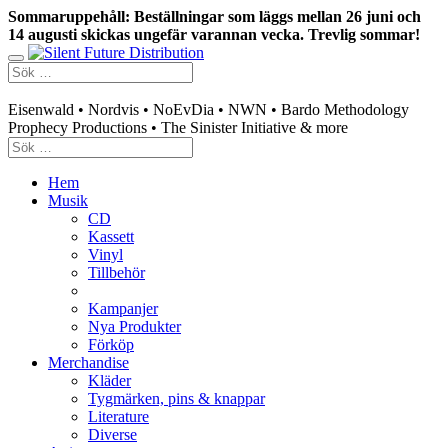
Sommaruppehåll: Beställningar som läggs mellan 26 juni och
14 augusti skickas ungefär varannan vecka. Trevlig sommar!
Swedish mailorder & curated music distribution
Eisenwald • Nordvis • NoEvDia • NWN • Bardo Methodology
Prophecy Productions • The Sinister Initiative & more
Hem
Musik
CD
Kassett
Vinyl
Tillbehör
Kampanjer
Nya Produkter
Förköp
Merchandise
Kläder
Tygmärken, pins & knappar
Literature
Diverse