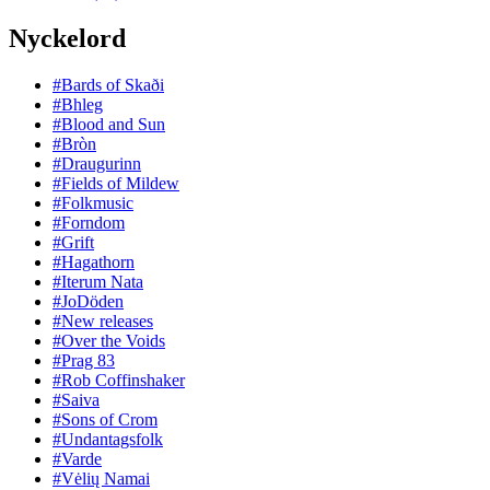
Nyckelord
#Bards of Skaði
#Bhleg
#Blood and Sun
#Bròn
#Draugurinn
#Fields of Mildew
#Folkmusic
#Forndom
#Grift
#Hagathorn
#Iterum Nata
#JoDöden
#New releases
#Over the Voids
#Prag 83
#Rob Coffinshaker
#Saiva
#Sons of Crom
#Undantagsfolk
#Varde
#Vėlių Namai