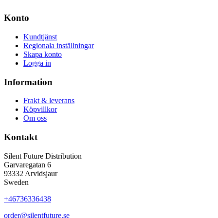
Konto
Kundtjänst
Regionala inställningar
Skapa konto
Logga in
Information
Frakt & leverans
Köpvillkor
Om oss
Kontakt
Silent Future Distribution
Garvaregatan 6
93332 Arvidsjaur
Sweden
+46736336438
order@silentfuture.se