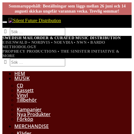
Sommaruppehåll: Beställningar som läggs mellan 26 juni och 14
augusti skickas ungefär varannan vecka. Trevlig sommar!
SWEDISH MAILORDER & CURATED MUSIC DISTRIBUTION
EISENWALD • NORDVIS • NOEVDIA • NWN • BARDO
METHODOLOGY
PROPHECY PRODUCTIONS • THE SINISTER INITIATIVE &
MORE
HEM
MUSIK
CD
Kassett
Vinyl
Tillbehör
Kampanjer
Nya Produkter
Förköp
MERCHANDISE
Kläder