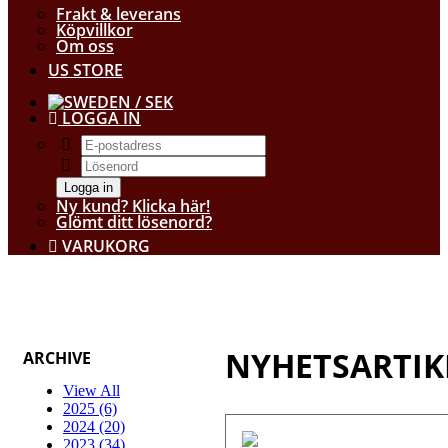
Frakt & leverans
Köpvillkor
Om oss
US STORE
/ SEK
LOGGA IN
Logga in
Ny kund? Klicka här!
Glömt ditt lösenord?
VARUKORG
NYHETSARTIK
ARCHIVE
View All
2025 (6)
2024 (20)
2023 (34)