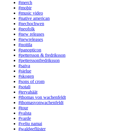
#merch
#moþir
#music video
#native american
#nechochwen
#neofolk
#new releases
#newreleases
#noitila
#panopticon
#pettersson & fredriksson
#petterssonfredriksson
#saiva
#sielue
#skogen
#sons of crom
#sotali
#tervahäät
#thomas von wachenfeldt
#thomasvonwachenfeldt
#tour
#valsta
#varde
#veliu namai
#waldgeflüster