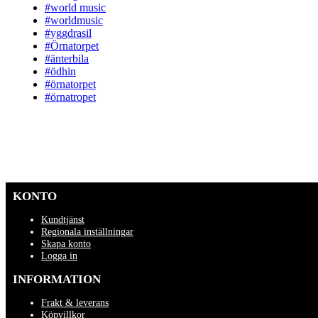
#world music
#worldmusic
#yggdrasil
#Örnatorpet
#änterbila
#ödhin
#örnatorpet
#örnatropet
KONTO
Kundtjänst
Regionala inställningar
Skapa konto
Logga in
INFORMATION
Frakt & leverans
Köpvillkor