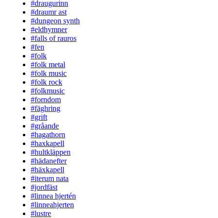
#draugurinn
#draumr ast
#dungeon synth
#eldhymner
#falls of rauros
#fen
#folk
#folk metal
#folk music
#folk rock
#folkmusic
#forndom
#fäghring
#grift
#gråande
#hagathorn
#haxkapell
#hultkläppen
#hädanefter
#häxkapell
#iterum nata
#jordfäst
#linnea hjertén
#linneahjerten
#lustre