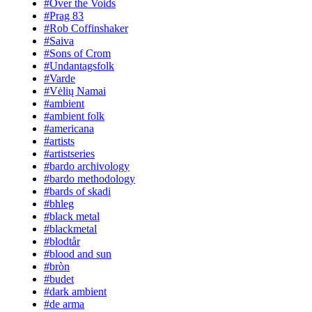
#Over the Voids
#Prag 83
#Rob Coffinshaker
#Saiva
#Sons of Crom
#Undantagsfolk
#Varde
#Vėlių Namai
#ambient
#ambient folk
#americana
#artists
#artistseries
#bardo archivology
#bardo methodology
#bards of skadi
#bhleg
#black metal
#blackmetal
#blodtår
#blood and sun
#bròn
#budet
#dark ambient
#de arma