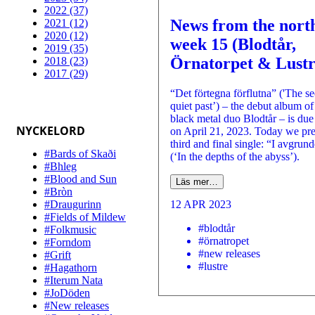
2022 (37)
News from the north
2021 (12)
2020 (12)
week 15 (Blodtår,
2019 (35)
Örnatorpet & Lustr
2018 (23)
2017 (29)
“Det förtegna förflutna” ('The se
quiet past’) – the debut album o
black metal duo Blodtår – is due 
NYCKELORD
on April 21, 2023. Today we pre
third and final single: “I avgrun
#Bards of Skaði
(‘In the depths of the abyss’).
#Bhleg
#Blood and Sun
Läs mer…
#Bròn
#Draugurinn
12 APR 2023
#Fields of Mildew
#blodtår
#Folkmusic
#örnatropet
#Forndom
#new releases
#Grift
#lustre
#Hagathorn
#Iterum Nata
#JoDöden
#New releases