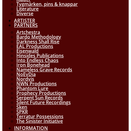
Tygmärken, pins & knappar
Literature
Diverse
ARTISTER
PARTNERS
Artchestra
Bardo Methodology
Darkness Shall Rise
EAL Productions
Eisenwald
Hinsides Publications
Into Endless Chaos
Iron Bonehead
Nameless Grave Records
NoEvDia
Nordvis
NWN Productions
Phantom Lure
Prophecy Productions
Serpent Sun Records
Silent Future Recordings
Sken
SPKR
Terratur Possessions
The Sinister Initiative
INFORMATION