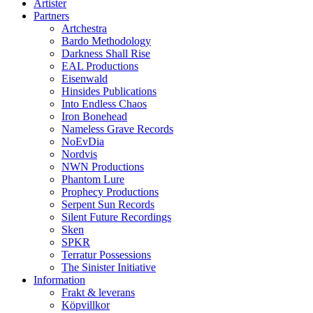
Artister
Partners
Artchestra
Bardo Methodology
Darkness Shall Rise
EAL Productions
Eisenwald
Hinsides Publications
Into Endless Chaos
Iron Bonehead
Nameless Grave Records
NoEvDia
Nordvis
NWN Productions
Phantom Lure
Prophecy Productions
Serpent Sun Records
Silent Future Recordings
Sken
SPKR
Terratur Possessions
The Sinister Initiative
Information
Frakt & leverans
Köpvillkor