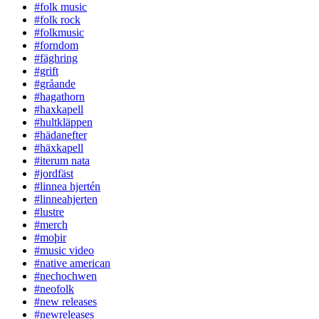
#folk music
#folk rock
#folkmusic
#forndom
#fäghring
#grift
#gråande
#hagathorn
#haxkapell
#hultkläppen
#hädanefter
#häxkapell
#iterum nata
#jordfäst
#linnea hjertén
#linneahjerten
#lustre
#merch
#moþir
#music video
#native american
#nechochwen
#neofolk
#new releases
#newreleases