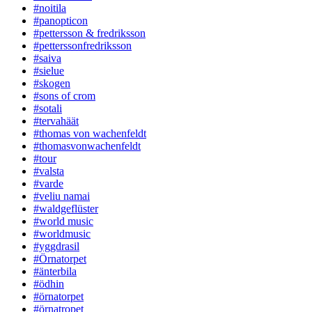
#noitila
#panopticon
#pettersson & fredriksson
#petterssonfredriksson
#saiva
#sielue
#skogen
#sons of crom
#sotali
#tervahäät
#thomas von wachenfeldt
#thomasvonwachenfeldt
#tour
#valsta
#varde
#veliu namai
#waldgeflüster
#world music
#worldmusic
#yggdrasil
#Örnatorpet
#änterbila
#ödhin
#örnatorpet
#örnatropet