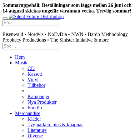
Sommaruppehåll: Beställningar som läggs mellan 26 juni och
14 augusti skickas ungefär varannan vecka. Trevlig sommar!
Swedish mailorder & curated music distribution
Eisenwald • Nordvis • NoEvDia • NWN • Bardo Methodology
Prophecy Productions • The Sinister Initiative & more
Hem
Musik
CD
Kassett
Vinyl
Tillbehör
Kampanjer
Nya Produkter
Förköp
Merchandise
Kläder
Tygmärken, pins & knappar
Literature
Diverse