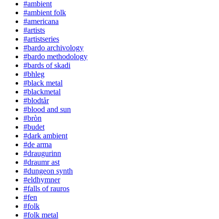
#ambient
#ambient folk
#americana
#artists
#artistseries
#bardo archivology
#bardo methodology
#bards of skadi
#bhleg
#black metal
#blackmetal
#blodtår
#blood and sun
#bròn
#budet
#dark ambient
#de arma
#draugurinn
#draumr ast
#dungeon synth
#eldhymner
#falls of rauros
#fen
#folk
#folk metal