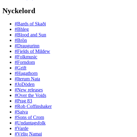
Nyckelord
#Bards of Skaði
#Bhleg
#Blood and Sun
#Bròn
#Draugurinn
#Fields of Mildew
#Folkmusic
#Forndom
#Grift
#Hagathorn
#Iterum Nata
#JoDöden
#New releases
#Over the Voids
#Prag 83
#Rob Coffinshaker
#Saiva
#Sons of Crom
#Undantagsfolk
#Varde
#Vėlių Namai