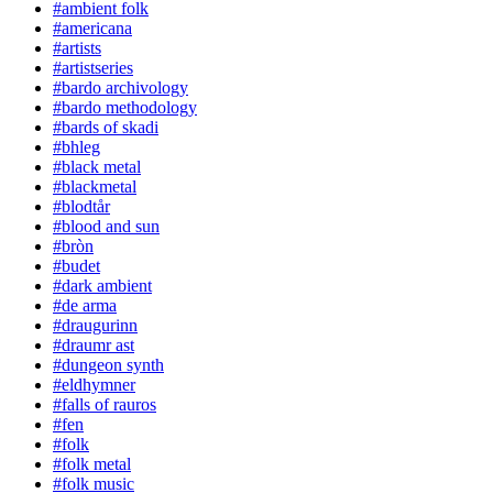
#ambient folk
#americana
#artists
#artistseries
#bardo archivology
#bardo methodology
#bards of skadi
#bhleg
#black metal
#blackmetal
#blodtår
#blood and sun
#bròn
#budet
#dark ambient
#de arma
#draugurinn
#draumr ast
#dungeon synth
#eldhymner
#falls of rauros
#fen
#folk
#folk metal
#folk music