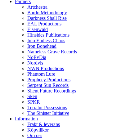
Partners
Artchestra
Bardo Methodology
Darkness Shall Rise
EAL Productions
Eisenwald
Hinsides Publications
Into Endless Chaos
Iron Bonehead
Nameless Grave Records
NoEvDia
Nordvis
NWN Productions
Phantom Lure
Prophecy Productions
Serpent Sun Records
Silent Future Recordings
Sken
SPKR
Terratur Possessions
The Sinister Initiative
Information
Frakt & leverans
Köpvillkor
Om oss