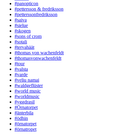
#panopticon
#pettersson & fredriksson
#petterssonfredriksson
#saiva
#sielue
#skogen
#sons of crom
#sotali
#tervahäät
#thomas von wachenfeldt
#thomasvonwachenfeldt
#tour
#valsta
#varde
#veliu namai
#waldgeflüster
#world music
#worldmusic
#yggdrasil
#Örnatorpet
#änterbila
#ödhin
#örnatorpet
#örnatropet