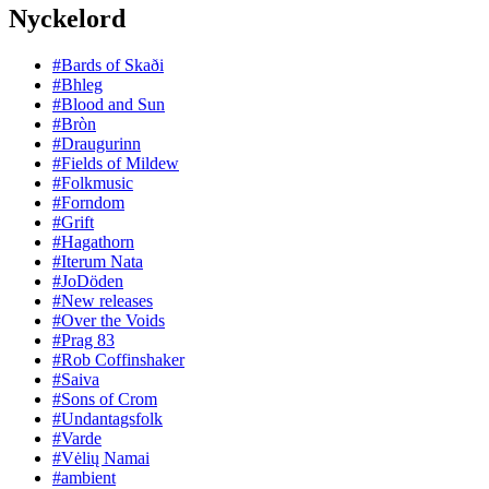
Nyckelord
#Bards of Skaði
#Bhleg
#Blood and Sun
#Bròn
#Draugurinn
#Fields of Mildew
#Folkmusic
#Forndom
#Grift
#Hagathorn
#Iterum Nata
#JoDöden
#New releases
#Over the Voids
#Prag 83
#Rob Coffinshaker
#Saiva
#Sons of Crom
#Undantagsfolk
#Varde
#Vėlių Namai
#ambient