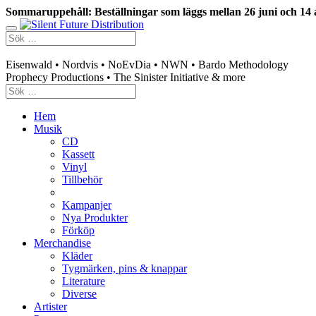
Sommaruppehåll: Beställningar som läggs mellan 26 juni och 14 
Swedish mailorder & curated music distribution
Eisenwald • Nordvis • NoEvDia • NWN • Bardo Methodology
Prophecy Productions • The Sinister Initiative & more
Hem
Musik
CD
Kassett
Vinyl
Tillbehör
Kampanjer
Nya Produkter
Förköp
Merchandise
Kläder
Tygmärken, pins & knappar
Literature
Diverse
Artister