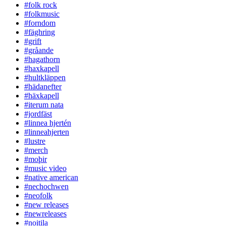
#folk rock
#folkmusic
#forndom
#fäghring
#grift
#gråande
#hagathorn
#haxkapell
#hultkläppen
#hädanefter
#häxkapell
#iterum nata
#jordfäst
#linnea hjertén
#linneahjerten
#lustre
#merch
#moþir
#music video
#native american
#nechochwen
#neofolk
#new releases
#newreleases
#noitila