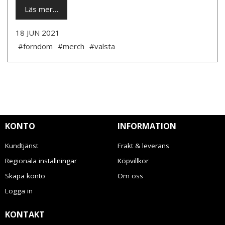
Läs mer…
18 JUN 2021
#forndom
#merch
#valsta
KONTO
INFORMATION
Kundtjänst
Frakt & leverans
Regionala inställningar
Köpvillkor
Skapa konto
Om oss
Logga in
KONTAKT