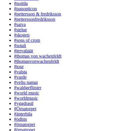
#noitila
#panopticon
#pettersson & fredriksson
#petterssonfredriksson
#saiva
#sielue
#skogen
#sons of crom
#sotali
#tervahäät
#thomas von wachenfeldt
#thomasvonwachenfeldt
#tour
#valsta
#varde
#veliu namai
#waldgeflüster
#world music
#worldmusic
#yggdrasil
#Örnatorpet
#änterbila
#ödhin
#örnatorpet
#örnatropet