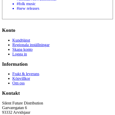
#folk music
#new releases
Konto
Kundtjänst
Regionala inställningar
Skapa konto
Logga in
Information
Frakt & leverans
Köpvillkor
Om oss
Kontakt
Silent Future Distribution
Garvaregatan 6
93332 Arvidsjaur