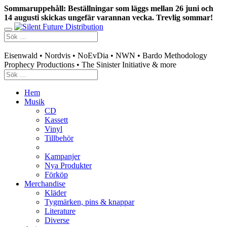
Sommaruppehåll: Beställningar som läggs mellan 26 juni och
14 augusti skickas ungefär varannan vecka. Trevlig sommar!
Swedish mailorder & curated music distribution
Eisenwald • Nordvis • NoEvDia • NWN • Bardo Methodology
Prophecy Productions • The Sinister Initiative & more
Hem
Musik
CD
Kassett
Vinyl
Tillbehör
Kampanjer
Nya Produkter
Förköp
Merchandise
Kläder
Tygmärken, pins & knappar
Literature
Diverse