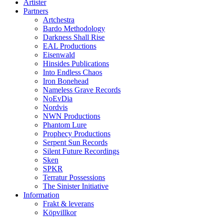
Artister
Partners
Artchestra
Bardo Methodology
Darkness Shall Rise
EAL Productions
Eisenwald
Hinsides Publications
Into Endless Chaos
Iron Bonehead
Nameless Grave Records
NoEvDia
Nordvis
NWN Productions
Phantom Lure
Prophecy Productions
Serpent Sun Records
Silent Future Recordings
Sken
SPKR
Terratur Possessions
The Sinister Initiative
Information
Frakt & leverans
Köpvillkor