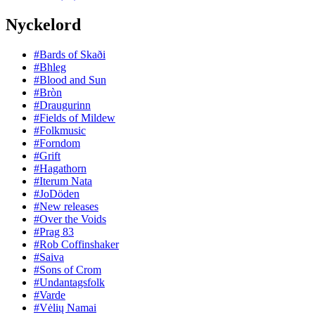
Nyckelord
#Bards of Skaði
#Bhleg
#Blood and Sun
#Bròn
#Draugurinn
#Fields of Mildew
#Folkmusic
#Forndom
#Grift
#Hagathorn
#Iterum Nata
#JoDöden
#New releases
#Over the Voids
#Prag 83
#Rob Coffinshaker
#Saiva
#Sons of Crom
#Undantagsfolk
#Varde
#Vėlių Namai