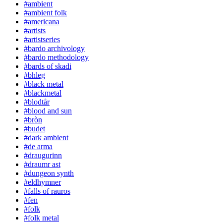
#ambient
#ambient folk
#americana
#artists
#artistseries
#bardo archivology
#bardo methodology
#bards of skadi
#bhleg
#black metal
#blackmetal
#blodtår
#blood and sun
#bròn
#budet
#dark ambient
#de arma
#draugurinn
#draumr ast
#dungeon synth
#eldhymner
#falls of rauros
#fen
#folk
#folk metal