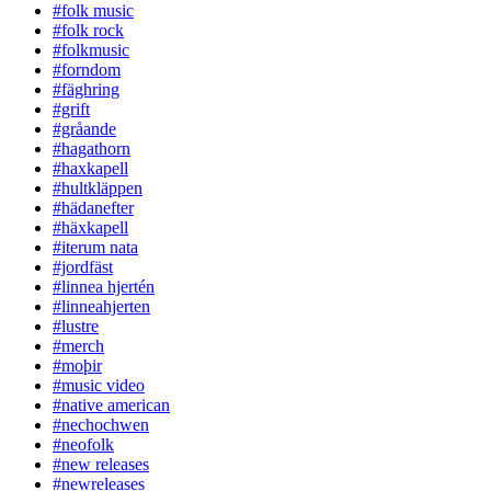
#folk music
#folk rock
#folkmusic
#forndom
#fäghring
#grift
#gråande
#hagathorn
#haxkapell
#hultkläppen
#hädanefter
#häxkapell
#iterum nata
#jordfäst
#linnea hjertén
#linneahjerten
#lustre
#merch
#moþir
#music video
#native american
#nechochwen
#neofolk
#new releases
#newreleases