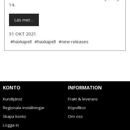
14.
Läs mer…
31 OKT 2021
#häxkapell
#haxkapell
#new releases
KONTO
INFORMATION
Kundtjänst
Frakt & leverans
Regionala inställningar
Köpvillkor
Skapa konto
Om oss
Logga in