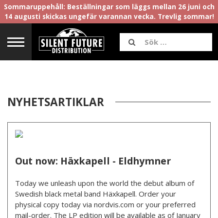
Sommaruppehåll: Beställningar som läggs mellan 26 juni och
14 augusti skickas ungefär varannan vecka. Trevlig sommar!
NYHETSARTIKLAR
Out now: Häxkapell - Eldhymner
Today we unleash upon the world the debut album of
Swedish black metal band Häxkapell. Order your
physical copy today via nordvis.com or your preferred
mail-order. The LP edition will be available as of January