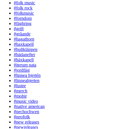
#folk music
#folk rock
#folkmusic
#forndom
#fäghring
#grift
#gråande
#hagathorn
#haxkapell
#hultkläppen
#hädanefter
#häxkapell
#iterum nata
#jordfäst
#linnea hjertén
#linneahjerten
#lustre
#merch
#moþir
#music video
#native american
#nechochwen
#neofolk
#new releases
#newreleases