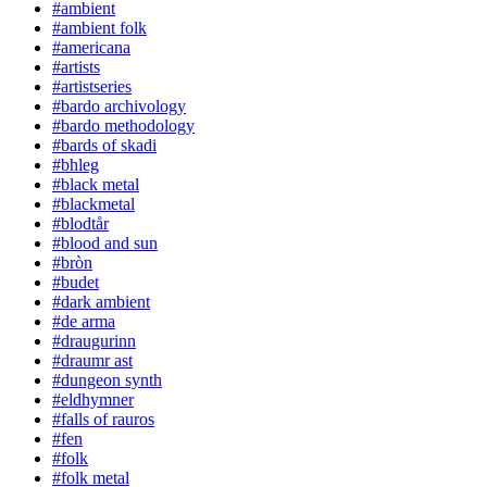
#ambient
#ambient folk
#americana
#artists
#artistseries
#bardo archivology
#bardo methodology
#bards of skadi
#bhleg
#black metal
#blackmetal
#blodtår
#blood and sun
#bròn
#budet
#dark ambient
#de arma
#draugurinn
#draumr ast
#dungeon synth
#eldhymner
#falls of rauros
#fen
#folk
#folk metal