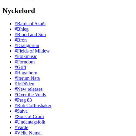
Nyckelord
#Bards of Skaði
#Bhleg
#Blood and Sun
#Bròn
#Draugurinn
#Fields of Mildew
#Folkmusic
#Forndom
#Grift
#Hagathorn
#Iterum Nata
#JoDöden
#New releases
#Over the Voids
#Prag 83
#Rob Coffinshaker
#Saiva
#Sons of Crom
#Undantagsfolk
#Varde
#Vėlių Namai