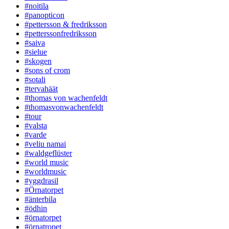
#noitila
#panopticon
#pettersson & fredriksson
#petterssonfredriksson
#saiva
#sielue
#skogen
#sons of crom
#sotali
#tervahäät
#thomas von wachenfeldt
#thomasvonwachenfeldt
#tour
#valsta
#varde
#veliu namai
#waldgeflüster
#world music
#worldmusic
#yggdrasil
#Örnatorpet
#änterbila
#ödhin
#örnatorpet
#örnatropet