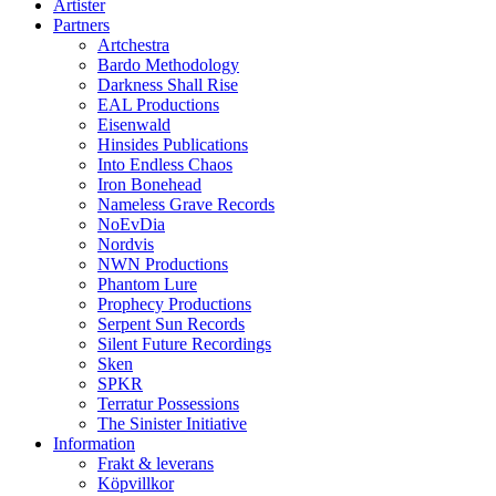
Artister
Partners
Artchestra
Bardo Methodology
Darkness Shall Rise
EAL Productions
Eisenwald
Hinsides Publications
Into Endless Chaos
Iron Bonehead
Nameless Grave Records
NoEvDia
Nordvis
NWN Productions
Phantom Lure
Prophecy Productions
Serpent Sun Records
Silent Future Recordings
Sken
SPKR
Terratur Possessions
The Sinister Initiative
Information
Frakt & leverans
Köpvillkor