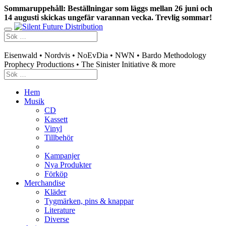
Sommaruppehåll: Beställningar som läggs mellan 26 juni och
14 augusti skickas ungefär varannan vecka. Trevlig sommar!
Swedish mailorder & curated music distribution
Eisenwald • Nordvis • NoEvDia • NWN • Bardo Methodology
Prophecy Productions • The Sinister Initiative & more
Hem
Musik
CD
Kassett
Vinyl
Tillbehör
Kampanjer
Nya Produkter
Förköp
Merchandise
Kläder
Tygmärken, pins & knappar
Literature
Diverse