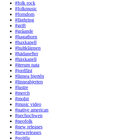
#folk rock
#folkmusic
#forndom
#fäghring
#grift
#gråande
#hagathorn
#haxkapell
#hultkläppen
#hädanefter
#häxkapell
#iterum nata
#jordfäst
#linnea hjertén
#linneahjerten
#lustre
#merch
#moþir
#music video
#native american
#nechochwen
#neofolk
#new releases
#newreleases
#noitila