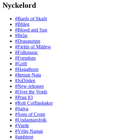
Nyckelord
#Bards of Skaði
#Bhleg
#Blood and Sun
#Bròn
#Draugurinn
#Fields of Mildew
#Folkmusic
#Forndom
#Grift
#Hagathorn
#Iterum Nata
#JoDöden
#New releases
#Over the Voids
#Prag 83
#Rob Coffinshaker
#Saiva
#Sons of Crom
#Undantagsfolk
#Varde
#Vėlių Namai
#ambient