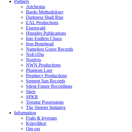
Partners
Artchestra
Bardo Methodology
Darkness Shall Rise
EAL Productions
Eisenwald
Hinsides Publications
Into Endless Chaos
Iron Bonehead
Nameless Grave Records
NoEvDia
Nordvis
NWN Productions
Phantom Lure
Prophecy Productions
Serpent Sun Records
Silent Future Recordings
Sken
SPKR
Terratur Possessions
The Sinister Initiative
Information
Frakt & leverans
Köpvillkor
Om oss