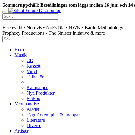
Sommaruppehåll: Beställningar som läggs mellan 26 juni och 14 
Swedish mailorder & curated music distribution
Eisenwald • Nordvis • NoEvDia • NWN • Bardo Methodology
Prophecy Productions • The Sinister Initiative & more
Hem
Musik
CD
Kassett
Vinyl
Tillbehör
Kampanjer
Nya Produkter
Förköp
Merchandise
Kläder
Tygmärken, pins & knappar
Literature
Diverse
Artister