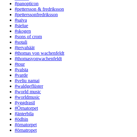
#panopticon
#pettersson & fredriksson
#petterssonfredriksson
#saiva
#sielue
#skogen
#sons of crom
#sotali
#tervahäät
#thomas von wachenfeldt
#thomasvonwachenfeldt
#tour
#valsta
#varde
#veliu namai
#waldgeflüster
#world music
#worldmusic
#yggdrasil
#Örnatorpet
#änterbila
#ödhin
#örnatorpet
#örnatropet