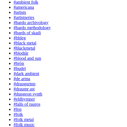
#ambient folk
#americana
#artists
#artistseries
#bardo archivology
#bardo methodology
#bards of skadi
#bhleg
#black metal
#blackmetal
#blodtår
#blood and sun
#bròn
#budet
#dark ambient
#de arma
#draugurinn
#draumr ast
#dungeon synth
#eldhymner
#falls of rauros
#fen
#folk
#folk metal
#folk music