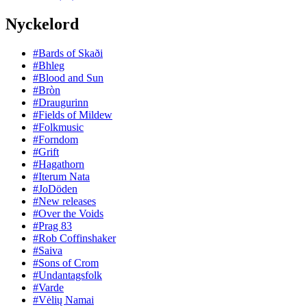
Nyckelord
#Bards of Skaði
#Bhleg
#Blood and Sun
#Bròn
#Draugurinn
#Fields of Mildew
#Folkmusic
#Forndom
#Grift
#Hagathorn
#Iterum Nata
#JoDöden
#New releases
#Over the Voids
#Prag 83
#Rob Coffinshaker
#Saiva
#Sons of Crom
#Undantagsfolk
#Varde
#Vėlių Namai