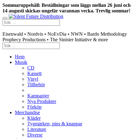
Sommaruppehåll: Beställningar som läggs mellan 26 juni och
14 augusti skickas ungefär varannan vecka. Trevlig sommar!
Swedish mailorder & curated music distribution
Eisenwald • Nordvis • NoEvDia • NWN • Bardo Methodology
Prophecy Productions • The Sinister Initiative & more
Hem
Musik
CD
Kassett
Vinyl
Tillbehör
Kampanjer
Nya Produkter
Förköp
Merchandise
Kläder
Tygmärken, pins & knappar
Literature
Diverse