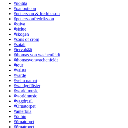
#noitila
#panopticon
#pettersson & fredriksson
#petterssonfredriksson
#saiva
#sielue
#skogen
#sons of crom
#sotali
#tervahäät
#thomas von wachenfeldt
#thomasvonwachenfeldt
#tour
#valsta
#varde
#veliu namai
#waldgeflüster
#world music
#worldmusic
#yggdrasil
#Örnatorpet
#änterbila
#ödhin
#örnatorpet
#örnatropet