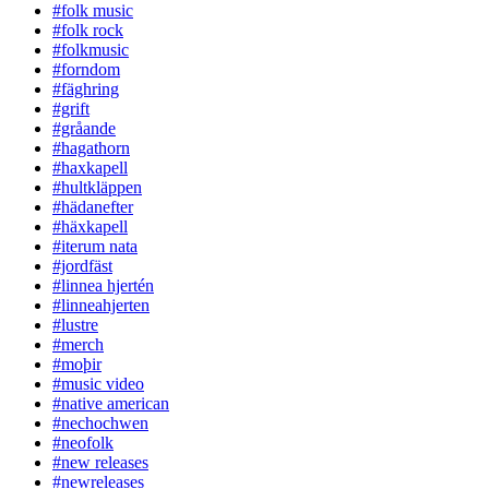
#folk music
#folk rock
#folkmusic
#forndom
#fäghring
#grift
#gråande
#hagathorn
#haxkapell
#hultkläppen
#hädanefter
#häxkapell
#iterum nata
#jordfäst
#linnea hjertén
#linneahjerten
#lustre
#merch
#moþir
#music video
#native american
#nechochwen
#neofolk
#new releases
#newreleases