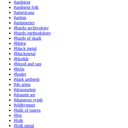
#ambient
#ambient folk
#americana
#artists
#artistseries
#bardo archivology
#bardo methodology
#bards of skadi
#bhleg
#black metal
#blackmetal
#blodtår
#blood and sun
#bròn
#budet
#dark ambient
#de arma
#draugurinn
#draumr ast
#dungeon synth
#eldhymner
#falls of rauros
#fen
#folk
#folk metal