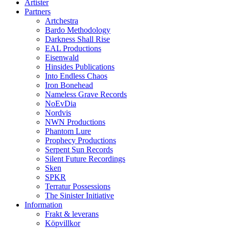
Artister
Partners
Artchestra
Bardo Methodology
Darkness Shall Rise
EAL Productions
Eisenwald
Hinsides Publications
Into Endless Chaos
Iron Bonehead
Nameless Grave Records
NoEvDia
Nordvis
NWN Productions
Phantom Lure
Prophecy Productions
Serpent Sun Records
Silent Future Recordings
Sken
SPKR
Terratur Possessions
The Sinister Initiative
Information
Frakt & leverans
Köpvillkor