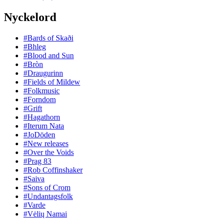
Nyckelord
#Bards of Skaði
#Bhleg
#Blood and Sun
#Bròn
#Draugurinn
#Fields of Mildew
#Folkmusic
#Forndom
#Grift
#Hagathorn
#Iterum Nata
#JoDöden
#New releases
#Over the Voids
#Prag 83
#Rob Coffinshaker
#Saiva
#Sons of Crom
#Undantagsfolk
#Varde
#Vėlių Namai