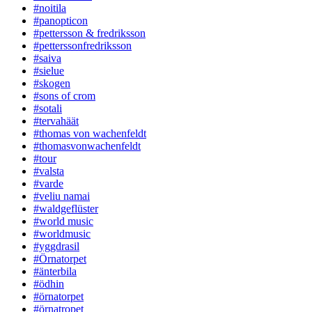
#noitila
#panopticon
#pettersson & fredriksson
#petterssonfredriksson
#saiva
#sielue
#skogen
#sons of crom
#sotali
#tervahäät
#thomas von wachenfeldt
#thomasvonwachenfeldt
#tour
#valsta
#varde
#veliu namai
#waldgeflüster
#world music
#worldmusic
#yggdrasil
#Örnatorpet
#änterbila
#ödhin
#örnatorpet
#örnatropet