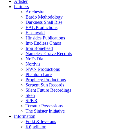
Artister
Partners
Artchestra
Bardo Methodology
Darkness Shall Rise
EAL Productions
Eisenwald
Hinsides Publications
Into Endless Chaos
Iron Bonehead
Nameless Grave Records
NoEvDia
Nordvis
NWN Productions
Phantom Lure
Prophecy Productions
Serpent Sun Records
Silent Future Recordings
Sken
SPKR
Terratur Possessions
The Sinister Initiative
Information
Frakt & leverans
Köpvillkor