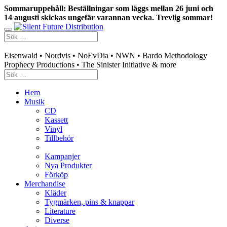
Sommaruppehåll: Beställningar som läggs mellan 26 juni och
14 augusti skickas ungefär varannan vecka. Trevlig sommar!
Swedish mailorder & curated music distribution
Eisenwald • Nordvis • NoEvDia • NWN • Bardo Methodology
Prophecy Productions • The Sinister Initiative & more
Hem
Musik
CD
Kassett
Vinyl
Tillbehör
Kampanjer
Nya Produkter
Förköp
Merchandise
Kläder
Tygmärken, pins & knappar
Literature
Diverse