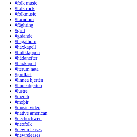
#folk music
#folk rock
#folkmusic
#forndom
#fäghring
#grift
#gråande
#hagathorn
#haxkapell
#hultkläppen
#hädanefter
#häxkapell
#iterum nata
#jordfäst
#linnea hjertén
#linneahjerten
#lustre
#merch
#moþir
#music video
#native american
#nechochwen
#neofolk
#new releases
#newreleases