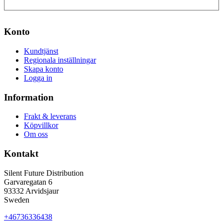
Konto
Kundtjänst
Regionala inställningar
Skapa konto
Logga in
Information
Frakt & leverans
Köpvillkor
Om oss
Kontakt
Silent Future Distribution
Garvaregatan 6
93332 Arvidsjaur
Sweden
+46736336438