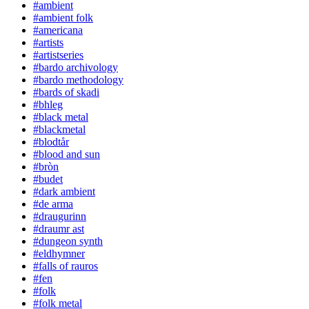
#ambient
#ambient folk
#americana
#artists
#artistseries
#bardo archivology
#bardo methodology
#bards of skadi
#bhleg
#black metal
#blackmetal
#blodtår
#blood and sun
#bròn
#budet
#dark ambient
#de arma
#draugurinn
#draumr ast
#dungeon synth
#eldhymner
#falls of rauros
#fen
#folk
#folk metal