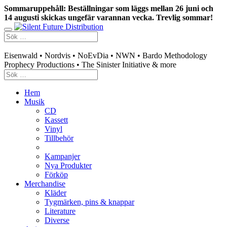
Sommaruppehåll: Beställningar som läggs mellan 26 juni och
14 augusti skickas ungefär varannan vecka. Trevlig sommar!
Swedish mailorder & curated music distribution
Eisenwald • Nordvis • NoEvDia • NWN • Bardo Methodology
Prophecy Productions • The Sinister Initiative & more
Hem
Musik
CD
Kassett
Vinyl
Tillbehör
Kampanjer
Nya Produkter
Förköp
Merchandise
Kläder
Tygmärken, pins & knappar
Literature
Diverse