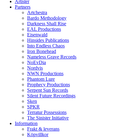
Artister
Partners
Artchestra
Bardo Methodology
Darkness Shall Rise
EAL Productions
Eisenwald
Hinsides Publications
Into Endless Chaos
Iron Bonehead
Nameless Grave Records
NoEvDia
Nordvis
NWN Productions
Phantom Lure
Prophecy Productions
Serpent Sun Records
Silent Future Recordings
Sken
SPKR
Terratur Possessions
The Sinister Initiative
Information
Frakt & leverans
Köpvillkor