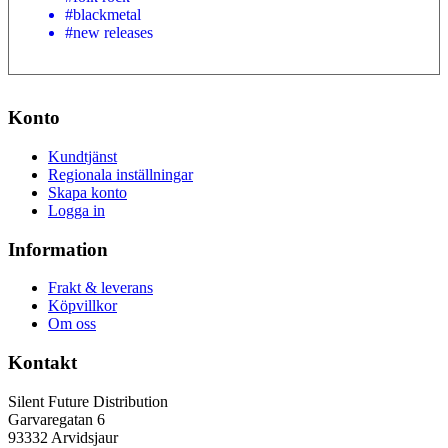
#blackmetal
#new releases
Konto
Kundtjänst
Regionala inställningar
Skapa konto
Logga in
Information
Frakt & leverans
Köpvillkor
Om oss
Kontakt
Silent Future Distribution
Garvaregatan 6
93332 Arvidsjaur