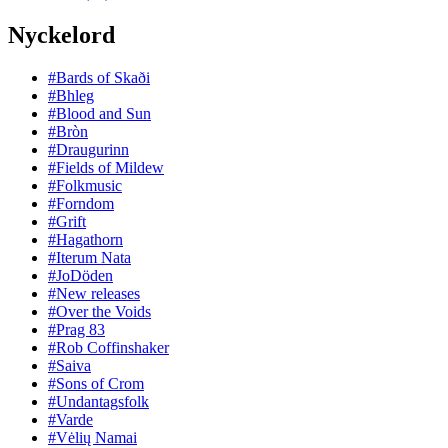
Nyckelord
#Bards of Skaði
#Bhleg
#Blood and Sun
#Bròn
#Draugurinn
#Fields of Mildew
#Folkmusic
#Forndom
#Grift
#Hagathorn
#Iterum Nata
#JoDöden
#New releases
#Over the Voids
#Prag 83
#Rob Coffinshaker
#Saiva
#Sons of Crom
#Undantagsfolk
#Varde
#Vėlių Namai