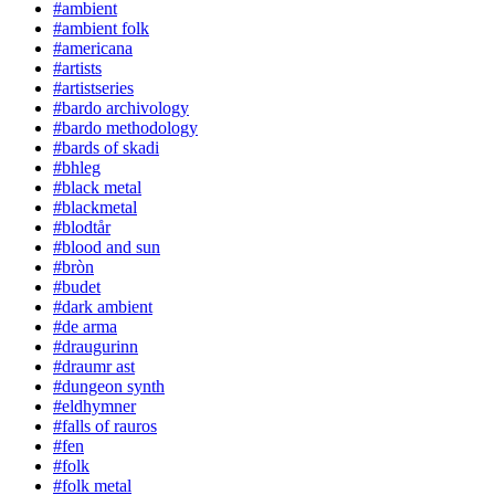
#ambient
#ambient folk
#americana
#artists
#artistseries
#bardo archivology
#bardo methodology
#bards of skadi
#bhleg
#black metal
#blackmetal
#blodtår
#blood and sun
#bròn
#budet
#dark ambient
#de arma
#draugurinn
#draumr ast
#dungeon synth
#eldhymner
#falls of rauros
#fen
#folk
#folk metal