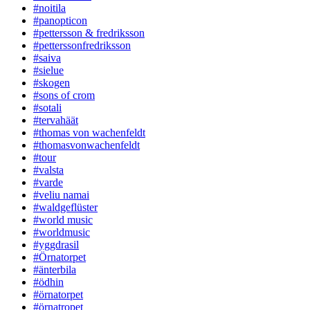
#noitila
#panopticon
#pettersson & fredriksson
#petterssonfredriksson
#saiva
#sielue
#skogen
#sons of crom
#sotali
#tervahäät
#thomas von wachenfeldt
#thomasvonwachenfeldt
#tour
#valsta
#varde
#veliu namai
#waldgeflüster
#world music
#worldmusic
#yggdrasil
#Örnatorpet
#änterbila
#ödhin
#örnatorpet
#örnatropet