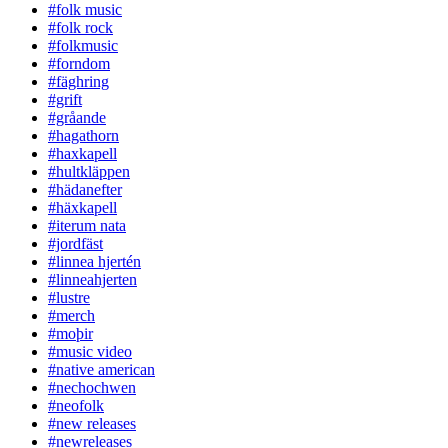
#folk music
#folk rock
#folkmusic
#forndom
#fäghring
#grift
#gråande
#hagathorn
#haxkapell
#hultkläppen
#hädanefter
#häxkapell
#iterum nata
#jordfäst
#linnea hjertén
#linneahjerten
#lustre
#merch
#moþir
#music video
#native american
#nechochwen
#neofolk
#new releases
#newreleases