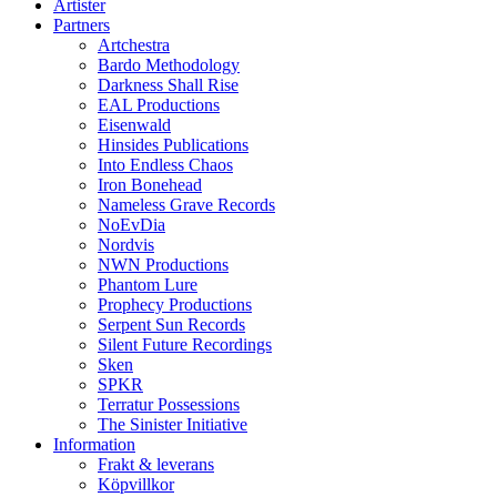
Artister
Partners
Artchestra
Bardo Methodology
Darkness Shall Rise
EAL Productions
Eisenwald
Hinsides Publications
Into Endless Chaos
Iron Bonehead
Nameless Grave Records
NoEvDia
Nordvis
NWN Productions
Phantom Lure
Prophecy Productions
Serpent Sun Records
Silent Future Recordings
Sken
SPKR
Terratur Possessions
The Sinister Initiative
Information
Frakt & leverans
Köpvillkor