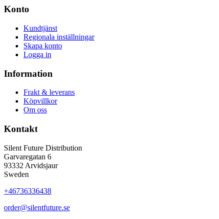
Konto
Kundtjänst
Regionala inställningar
Skapa konto
Logga in
Information
Frakt & leverans
Köpvillkor
Om oss
Kontakt
Silent Future Distribution
Garvaregatan 6
93332 Arvidsjaur
Sweden
+46736336438
order@silentfuture.se