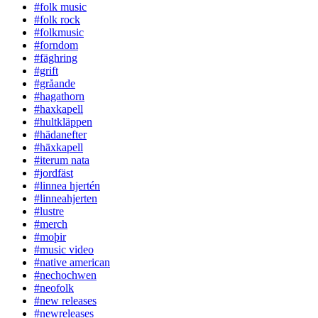
#folk music
#folk rock
#folkmusic
#forndom
#fäghring
#grift
#gråande
#hagathorn
#haxkapell
#hultkläppen
#hädanefter
#häxkapell
#iterum nata
#jordfäst
#linnea hjertén
#linneahjerten
#lustre
#merch
#moþir
#music video
#native american
#nechochwen
#neofolk
#new releases
#newreleases