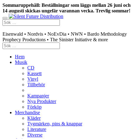
Sommaruppehåll: Beställningar som läggs mellan 26 juni och
14 augusti skickas ungefär varannan vecka. Trevlig sommar!
Swedish mailorder & curated music distribution
Eisenwald • Nordvis • NoEvDia • NWN • Bardo Methodology
Prophecy Productions • The Sinister Initiative & more
Hem
Musik
CD
Kassett
Vinyl
Tillbehör
Kampanjer
Nya Produkter
Förköp
Merchandise
Kläder
Tygmärken, pins & knappar
Literature
Diverse