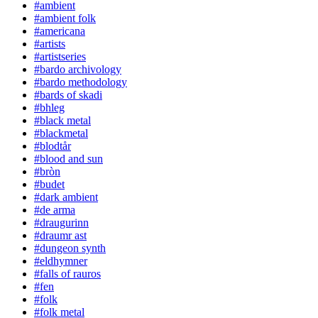
#ambient
#ambient folk
#americana
#artists
#artistseries
#bardo archivology
#bardo methodology
#bards of skadi
#bhleg
#black metal
#blackmetal
#blodtår
#blood and sun
#bròn
#budet
#dark ambient
#de arma
#draugurinn
#draumr ast
#dungeon synth
#eldhymner
#falls of rauros
#fen
#folk
#folk metal