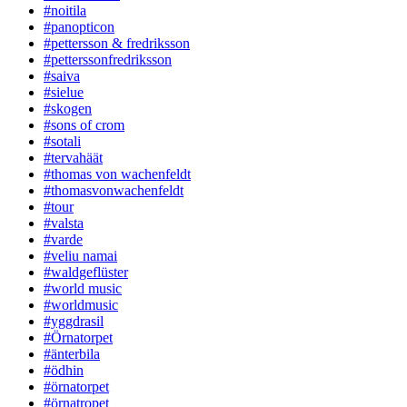
#noitila
#panopticon
#pettersson & fredriksson
#petterssonfredriksson
#saiva
#sielue
#skogen
#sons of crom
#sotali
#tervahäät
#thomas von wachenfeldt
#thomasvonwachenfeldt
#tour
#valsta
#varde
#veliu namai
#waldgeflüster
#world music
#worldmusic
#yggdrasil
#Örnatorpet
#änterbila
#ödhin
#örnatorpet
#örnatropet