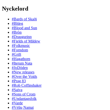
Nyckelord
#Bards of Skaði
#Bhleg
#Blood and Sun
#Bròn
#Draugurinn
#Fields of Mildew
#Folkmusic
#Forndom
#Grift
#Hagathorn
#Iterum Nata
#JoDöden
#New releases
#Over the Voids
#Prag 83
#Rob Coffinshaker
#Saiva
#Sons of Crom
#Undantagsfolk
#Varde
#Vėlių Namai