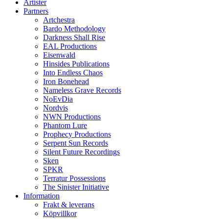
Artister
Partners
Artchestra
Bardo Methodology
Darkness Shall Rise
EAL Productions
Eisenwald
Hinsides Publications
Into Endless Chaos
Iron Bonehead
Nameless Grave Records
NoEvDia
Nordvis
NWN Productions
Phantom Lure
Prophecy Productions
Serpent Sun Records
Silent Future Recordings
Sken
SPKR
Terratur Possessions
The Sinister Initiative
Information
Frakt & leverans
Köpvillkor