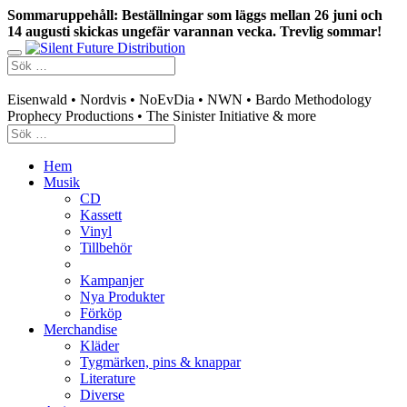
Sommaruppehåll: Beställningar som läggs mellan 26 juni och
14 augusti skickas ungefär varannan vecka. Trevlig sommar!
Swedish mailorder & curated music distribution
Eisenwald • Nordvis • NoEvDia • NWN • Bardo Methodology
Prophecy Productions • The Sinister Initiative & more
Hem
Musik
CD
Kassett
Vinyl
Tillbehör
Kampanjer
Nya Produkter
Förköp
Merchandise
Kläder
Tygmärken, pins & knappar
Literature
Diverse