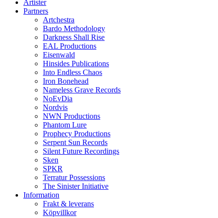
Artister
Partners
Artchestra
Bardo Methodology
Darkness Shall Rise
EAL Productions
Eisenwald
Hinsides Publications
Into Endless Chaos
Iron Bonehead
Nameless Grave Records
NoEvDia
Nordvis
NWN Productions
Phantom Lure
Prophecy Productions
Serpent Sun Records
Silent Future Recordings
Sken
SPKR
Terratur Possessions
The Sinister Initiative
Information
Frakt & leverans
Köpvillkor