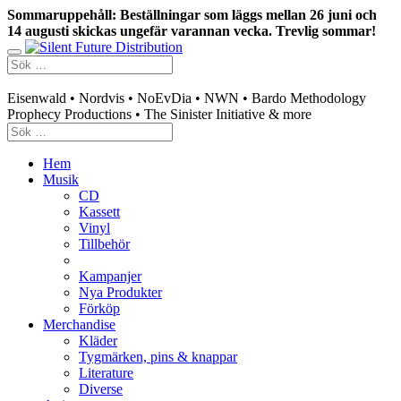
Sommaruppehåll: Beställningar som läggs mellan 26 juni och
14 augusti skickas ungefär varannan vecka. Trevlig sommar!
Swedish mailorder & curated music distribution
Eisenwald • Nordvis • NoEvDia • NWN • Bardo Methodology
Prophecy Productions • The Sinister Initiative & more
Hem
Musik
CD
Kassett
Vinyl
Tillbehör
Kampanjer
Nya Produkter
Förköp
Merchandise
Kläder
Tygmärken, pins & knappar
Literature
Diverse