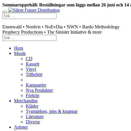
Sommaruppehåll: Beställningar som läggs mellan 26 juni och 14 
Swedish mailorder & curated music distribution
Eisenwald • Nordvis • NoEvDia • NWN • Bardo Methodology
Prophecy Productions • The Sinister Initiative & more
Hem
Musik
CD
Kassett
Vinyl
Tillbehör
Kampanjer
Nya Produkter
Förköp
Merchandise
Kläder
Tygmärken, pins & knappar
Literature
Diverse
Artister