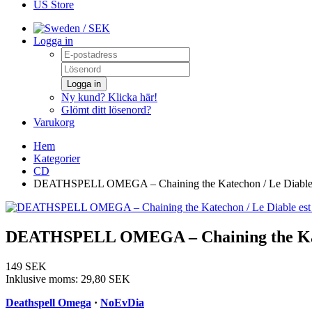
US Store
/ SEK
Logga in
Logga in
Ny kund? Klicka här!
Glömt ditt lösenord?
Varukorg
Hem
Kategorier
CD
DEATHSPELL OMEGA – Chaining the Katechon / Le Diable e
DEATHSPELL OMEGA – Chaining the Katec
149 SEK
Inklusive moms:
29,80 SEK
Deathspell Omega
·
NoEvDia