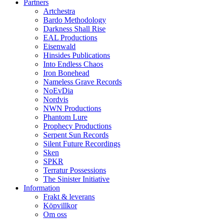
Partners
Artchestra
Bardo Methodology
Darkness Shall Rise
EAL Productions
Eisenwald
Hinsides Publications
Into Endless Chaos
Iron Bonehead
Nameless Grave Records
NoEvDia
Nordvis
NWN Productions
Phantom Lure
Prophecy Productions
Serpent Sun Records
Silent Future Recordings
Sken
SPKR
Terratur Possessions
The Sinister Initiative
Information
Frakt & leverans
Köpvillkor
Om oss