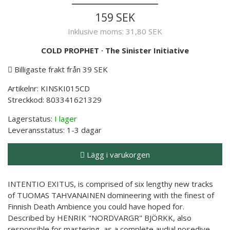
159 SEK
Inklusive moms:
31,80 SEK
COLD PROPHET
·
The Sinister Initiative
Billigaste frakt från 39 SEK
Artikelnr:
KINSKI015CD
Streckkod:
803341621329
Lagerstatus:
I lager
Leveransstatus:
1-3 dagar
Lägg i varukorgen
INTENTIO EXITUS, is comprised of six lengthy new tracks
of TUOMAS TAHVANAINEN domineering with the finest of
Finnish Death Ambience you could have hoped for.
Described by HENRIK "NORDVARGR" BJÖRKK, also
responsible for mastering, as a complete audial nosedive,