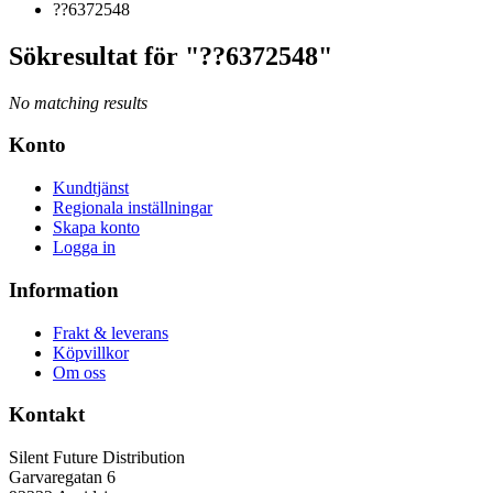
??6372548
Sökresultat för "??6372548"
No matching results
Konto
Kundtjänst
Regionala inställningar
Skapa konto
Logga in
Information
Frakt & leverans
Köpvillkor
Om oss
Kontakt
Silent Future Distribution
Garvaregatan 6