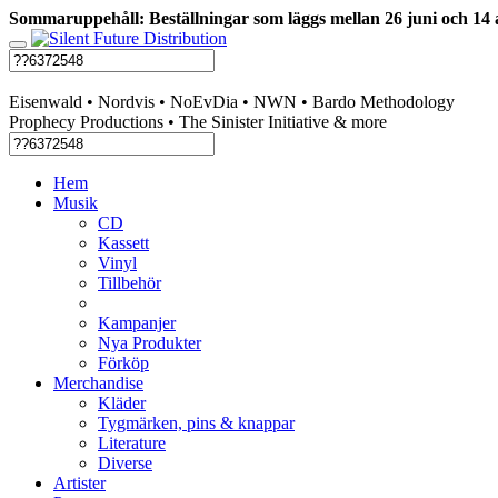
Sommaruppehåll: Beställningar som läggs mellan 26 juni och 14 
Swedish mailorder & curated music distribution
Eisenwald • Nordvis • NoEvDia • NWN • Bardo Methodology
Prophecy Productions • The Sinister Initiative & more
Hem
Musik
CD
Kassett
Vinyl
Tillbehör
Kampanjer
Nya Produkter
Förköp
Merchandise
Kläder
Tygmärken, pins & knappar
Literature
Diverse
Artister