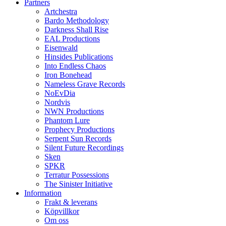
Partners
Artchestra
Bardo Methodology
Darkness Shall Rise
EAL Productions
Eisenwald
Hinsides Publications
Into Endless Chaos
Iron Bonehead
Nameless Grave Records
NoEvDia
Nordvis
NWN Productions
Phantom Lure
Prophecy Productions
Serpent Sun Records
Silent Future Recordings
Sken
SPKR
Terratur Possessions
The Sinister Initiative
Information
Frakt & leverans
Köpvillkor
Om oss