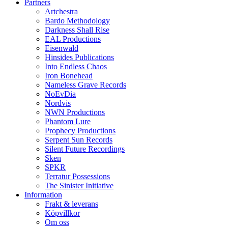
Partners
Artchestra
Bardo Methodology
Darkness Shall Rise
EAL Productions
Eisenwald
Hinsides Publications
Into Endless Chaos
Iron Bonehead
Nameless Grave Records
NoEvDia
Nordvis
NWN Productions
Phantom Lure
Prophecy Productions
Serpent Sun Records
Silent Future Recordings
Sken
SPKR
Terratur Possessions
The Sinister Initiative
Information
Frakt & leverans
Köpvillkor
Om oss