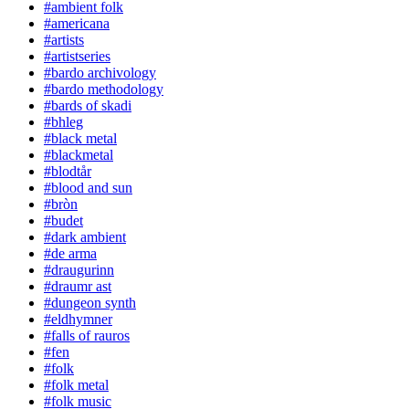
#ambient folk
#americana
#artists
#artistseries
#bardo archivology
#bardo methodology
#bards of skadi
#bhleg
#black metal
#blackmetal
#blodtår
#blood and sun
#bròn
#budet
#dark ambient
#de arma
#draugurinn
#draumr ast
#dungeon synth
#eldhymner
#falls of rauros
#fen
#folk
#folk metal
#folk music