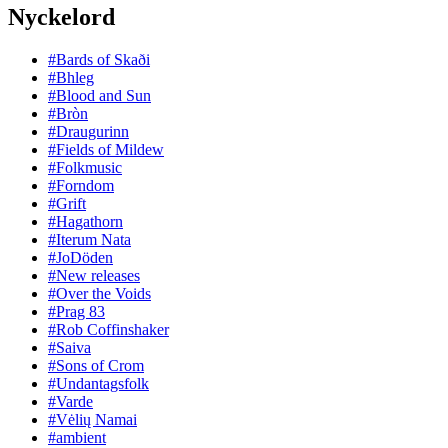
Nyckelord
#Bards of Skaði
#Bhleg
#Blood and Sun
#Bròn
#Draugurinn
#Fields of Mildew
#Folkmusic
#Forndom
#Grift
#Hagathorn
#Iterum Nata
#JoDöden
#New releases
#Over the Voids
#Prag 83
#Rob Coffinshaker
#Saiva
#Sons of Crom
#Undantagsfolk
#Varde
#Vėlių Namai
#ambient