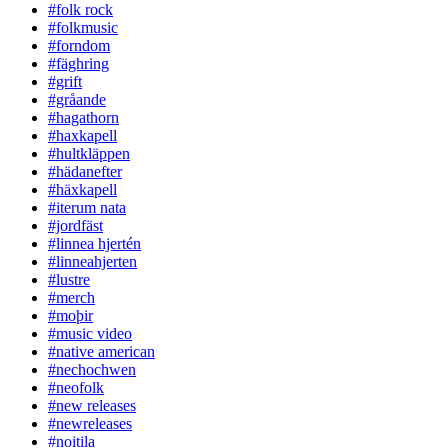
#folk rock
#folkmusic
#forndom
#fäghring
#grift
#gråande
#hagathorn
#haxkapell
#hultkläppen
#hädanefter
#häxkapell
#iterum nata
#jordfäst
#linnea hjertén
#linneahjerten
#lustre
#merch
#moþir
#music video
#native american
#nechochwen
#neofolk
#new releases
#newreleases
#noitila