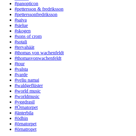
#panopticon
#pettersson & fredriksson
#petterssonfredriksson
#saiva
#sielue
#skogen
#sons of crom
#sotali
#tervahäät
#thomas von wachenfeldt
#thomasvonwachenfeldt
#tour
#valsta
#varde
#veliu namai
#waldgeflüster
#world music
#worldmusic
#yggdrasil
#Örnatorpet
#änterbila
#ödhin
#örnatorpet
#örnatropet