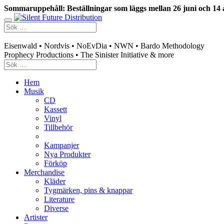
Sommaruppehåll: Beställningar som läggs mellan 26 juni och 14 
Swedish mailorder & curated music distribution
Eisenwald • Nordvis • NoEvDia • NWN • Bardo Methodology
Prophecy Productions • The Sinister Initiative & more
Hem
Musik
CD
Kassett
Vinyl
Tillbehör
Kampanjer
Nya Produkter
Förköp
Merchandise
Kläder
Tygmärken, pins & knappar
Literature
Diverse
Artister