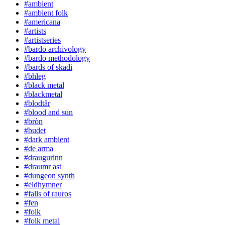
#ambient
#ambient folk
#americana
#artists
#artistseries
#bardo archivology
#bardo methodology
#bards of skadi
#bhleg
#black metal
#blackmetal
#blodtår
#blood and sun
#bròn
#budet
#dark ambient
#de arma
#draugurinn
#draumr ast
#dungeon synth
#eldhymner
#falls of rauros
#fen
#folk
#folk metal