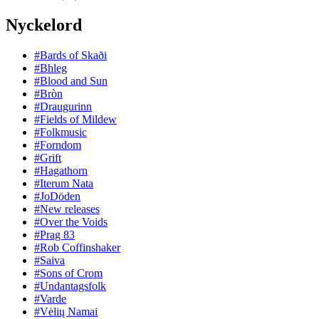
Nyckelord
#Bards of Skaði
#Bhleg
#Blood and Sun
#Bròn
#Draugurinn
#Fields of Mildew
#Folkmusic
#Forndom
#Grift
#Hagathorn
#Iterum Nata
#JoDöden
#New releases
#Over the Voids
#Prag 83
#Rob Coffinshaker
#Saiva
#Sons of Crom
#Undantagsfolk
#Varde
#Vėlių Namai