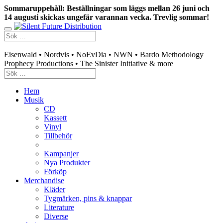
Sommaruppehåll: Beställningar som läggs mellan 26 juni och
14 augusti skickas ungefär varannan vecka. Trevlig sommar!
Swedish mailorder & curated music distribution
Eisenwald • Nordvis • NoEvDia • NWN • Bardo Methodology
Prophecy Productions • The Sinister Initiative & more
Hem
Musik
CD
Kassett
Vinyl
Tillbehör
Kampanjer
Nya Produkter
Förköp
Merchandise
Kläder
Tygmärken, pins & knappar
Literature
Diverse