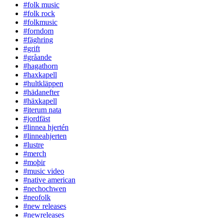
#folk music
#folk rock
#folkmusic
#forndom
#fäghring
#grift
#gråande
#hagathorn
#haxkapell
#hultkläppen
#hädanefter
#häxkapell
#iterum nata
#jordfäst
#linnea hjertén
#linneahjerten
#lustre
#merch
#moþir
#music video
#native american
#nechochwen
#neofolk
#new releases
#newreleases