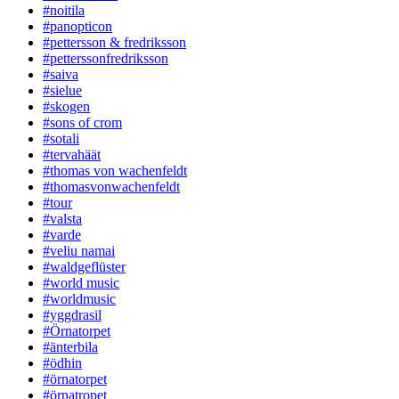
#noitila
#panopticon
#pettersson & fredriksson
#petterssonfredriksson
#saiva
#sielue
#skogen
#sons of crom
#sotali
#tervahäät
#thomas von wachenfeldt
#thomasvonwachenfeldt
#tour
#valsta
#varde
#veliu namai
#waldgeflüster
#world music
#worldmusic
#yggdrasil
#Örnatorpet
#änterbila
#ödhin
#örnatorpet
#örnatropet