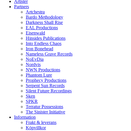
Artister
Partners
Artchestra
Bardo Methodology
Darkness Shall Rise
EAL Productions
Eisenwald
Hinsides Publications
Into Endless Chaos
Iron Bonehead
Nameless Grave Records
NoEvDia
Nordvis
NWN Productions
Phantom Lure
Prophecy Productions
Serpent Sun Records
Silent Future Recordings
Sken
SPKR
Terratur Possessions
The Sinister Initiative
Information
Frakt & leverans
Köpvillkor