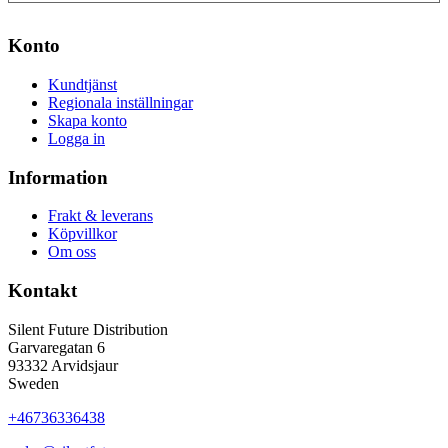
Konto
Kundtjänst
Regionala inställningar
Skapa konto
Logga in
Information
Frakt & leverans
Köpvillkor
Om oss
Kontakt
Silent Future Distribution
Garvaregatan 6
93332 Arvidsjaur
Sweden
+46736336438