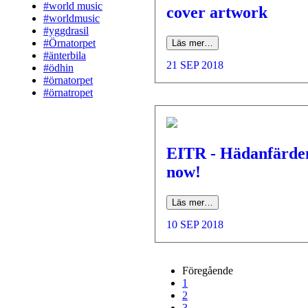
#world music
cover artwork
#worldmusic
#yggdrasil
#Örnatorpet
Läs mer…
#änterbila
21 SEP 2018
#ödhin
#örnatorpet
#örnatropet
EITR - Hädanfärde
now!
Läs mer…
10 SEP 2018
Föregående
1
2
3