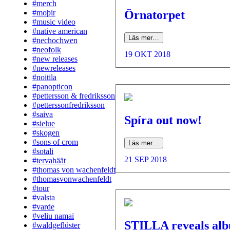
#merch
Örnatorpet
#moþir
#music video
#native american
Läs mer…
#nechochwen
#neofolk
19 OKT 2018
#new releases
#newreleases
#noitila
#panopticon
#pettersson & fredriksson
#petterssonfredriksson
#saiva
Spíra out now!
#sielue
#skogen
#sons of crom
Läs mer…
#sotali
21 SEP 2018
#tervahäät
#thomas von wachenfeldt
#thomasvonwachenfeldt
#tour
#valsta
#varde
#veliu namai
STILLA reveals al
#waldgeflüster