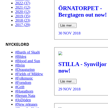
2022 (37)
ÖRNATORPET -
2021 (12)
2020 (12)
Bergtagen out now!
2019 (35)
2018 (23)
2017 (29)
Läs mer…
30 NOV 2018
NYCKELORD
#Bards of Skaði
#Bhleg
#Blood and Sun
STILLA - Synviljor
#Bròn
#Draugurinn
now!
#Fields of Mildew
#Folkmusic
Läs mer…
#Forndom
#Grift
29 NOV 2018
#Hagathorn
#Iterum Nata
#JoDöden
#New releases