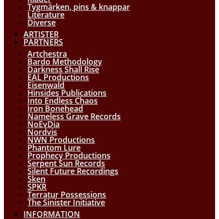
Tygmärken, pins & knappar
Literature
Diverse
ARTISTER
PARTNERS
Artchestra
Bardo Methodology
Darkness Shall Rise
EAL Productions
Eisenwald
Hinsides Publications
Into Endless Chaos
Iron Bonehead
Nameless Grave Records
NoEvDia
Nordvis
NWN Productions
Phantom Lure
Prophecy Productions
Serpent Sun Records
Silent Future Recordings
Sken
SPKR
Terratur Possessions
The Sinister Initiative
INFORMATION