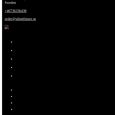
Sweden
+46736336438
order@silentfuture.se