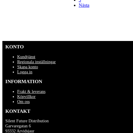
Nästa
KONTO
Kundtjänst
Regionala inställningar
Skapa konto
Logga in
INFORMATION
Frakt & leverans
Köpvillkor
Om oss
KONTAKT
Silent Future Distribution
Garvaregatan 6
93332 Arvidsjaur