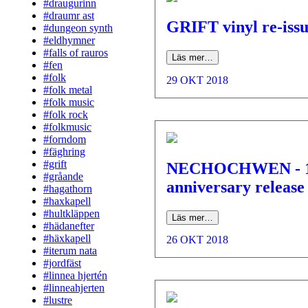
#draugurinn
#draumr ast
GRIFT vinyl re-issu
#dungeon synth
#eldhymner
#falls of rauros
Läs mer…
#fen
#folk
29 OKT 2018
#folk metal
#folk music
#folk rock
#folkmusic
#forndom
#fäghring
#grift
NECHOCHWEN - 1
#gråande
anniversary release
#hagathorn
#haxkapell
#hultkläppen
Läs mer…
#hädanefter
#häxkapell
26 OKT 2018
#iterum nata
#jordfäst
#linnea hjertén
#linneahjerten
#lustre