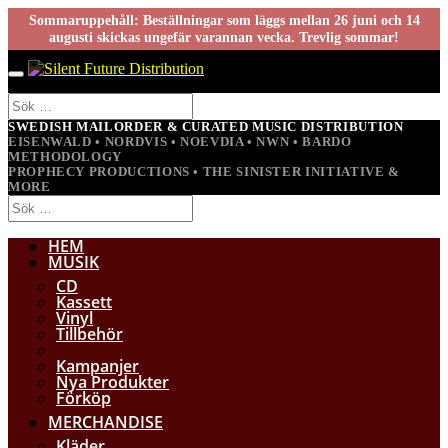
Sommaruppehåll: Beställningar som läggs mellan 26 juni och 14
augusti skickas ungefär varannan vecka. Trevlig sommar!
SWEDISH MAILORDER & CURATED MUSIC DISTRIBUTION
EISENWALD • NORDVIS • NOEVDIA • NWN • BARDO
METHODOLOGY
PROPHECY PRODUCTIONS • THE SINISTER INITIATIVE &
MORE
HEM
MUSIK
CD
Kassett
Vinyl
Tillbehör
Kampanjer
Nya Produkter
Förköp
MERCHANDISE
Kläder