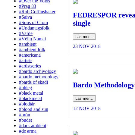
#Over the Voids
#Prag 83
#Rob Coffinshaker
FEDRESPOR revea
#Saiva
single
#Sons of Crom
#Undantagsfolk
#Varde
Läs mer…
#Vėlių Namai
#ambient
23 NOV 2018
#ambient folk
#americana
#artists
#artistseries
#bardo archivology
#bardo methodology
#bards of skadi
Bardo Methodology
#bhleg
#black metal
#blackmetal
Läs mer…
#blodtår
12 NOV 2018
#blood and sun
#bròn
#budet
#dark ambient
#de arma