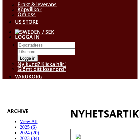
Frakt & leverans
Köpvillkor
Om oss
US STORE
/ SEK
LOGGA IN
Logga in
Ny kund? Klicka här!
Glömt ditt lösenord?
VARUKORG
NYHETSARTIK
ARCHIVE
View All
2025 (6)
2024 (20)
2023 (34)