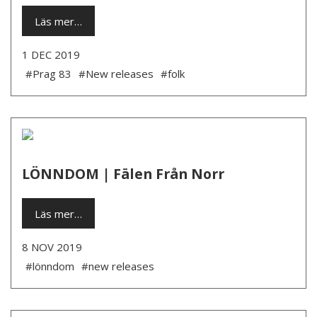
Läs mer…
1 DEC 2019
#Prag 83
#New releases
#folk
LÖNNDOM | Fälen Från Norr
Läs mer…
8 NOV 2019
#lönndom
#new releases