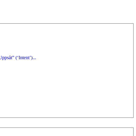
psåt” (‘Intent’)...