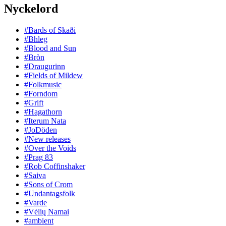
Nyckelord
#Bards of Skaði
#Bhleg
#Blood and Sun
#Bròn
#Draugurinn
#Fields of Mildew
#Folkmusic
#Forndom
#Grift
#Hagathorn
#Iterum Nata
#JoDöden
#New releases
#Over the Voids
#Prag 83
#Rob Coffinshaker
#Saiva
#Sons of Crom
#Undantagsfolk
#Varde
#Vėlių Namai
#ambient