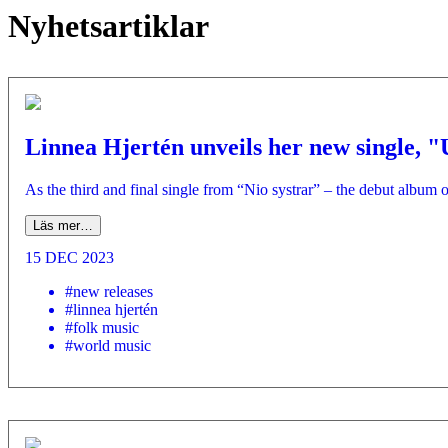
Nyhetsartiklar
Linnea Hjertén unveils her new single, 
As the third and final single from “Nio systrar” – the debut album 
Läs mer…
15 DEC 2023
#new releases
#linnea hjertén
#folk music
#world music