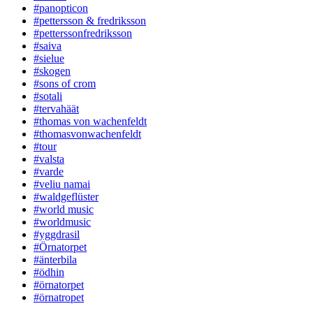
#panopticon
#pettersson & fredriksson
#petterssonfredriksson
#saiva
#sielue
#skogen
#sons of crom
#sotali
#tervahäät
#thomas von wachenfeldt
#thomasvonwachenfeldt
#tour
#valsta
#varde
#veliu namai
#waldgeflüster
#world music
#worldmusic
#yggdrasil
#Örnatorpet
#änterbila
#ödhin
#örnatorpet
#örnatropet