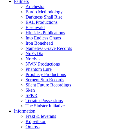
Partners
Artchestra
Bardo Methodology
Darkness Shall Rise
EAL Productions
Eisenwald
Hinsides Publications
Into Endless Chaos
Iron Bonehead
Nameless Grave Records
NoEvDia
Nordvis
NWN Productions
Phantom Lure
Prophecy Productions
Serpent Sun Records
Silent Future Recordings
Sken
SPKR
Terratur Possessions
The Sinister Initiative
Information
Frakt & leverans
Köpvillkor
Om oss