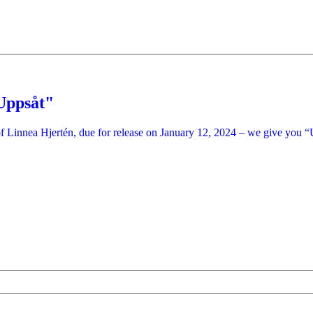
"Uppsåt"
of Linnea Hjertén, due for release on January 12, 2024 – we give you “Up