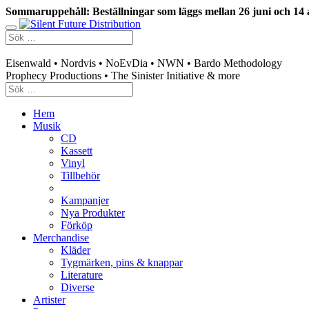
Sommaruppehåll: Beställningar som läggs mellan 26 juni och 14 
Swedish mailorder & curated music distribution
Eisenwald • Nordvis • NoEvDia • NWN • Bardo Methodology
Prophecy Productions • The Sinister Initiative & more
Hem
Musik
CD
Kassett
Vinyl
Tillbehör
Kampanjer
Nya Produkter
Förköp
Merchandise
Kläder
Tygmärken, pins & knappar
Literature
Diverse
Artister