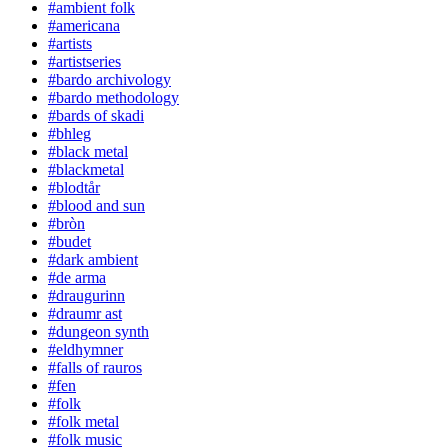
#ambient folk
#americana
#artists
#artistseries
#bardo archivology
#bardo methodology
#bards of skadi
#bhleg
#black metal
#blackmetal
#blodtår
#blood and sun
#bròn
#budet
#dark ambient
#de arma
#draugurinn
#draumr ast
#dungeon synth
#eldhymner
#falls of rauros
#fen
#folk
#folk metal
#folk music