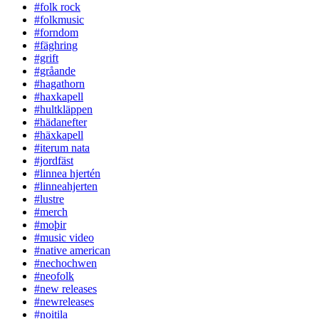
#folk rock
#folkmusic
#forndom
#fäghring
#grift
#gråande
#hagathorn
#haxkapell
#hultkläppen
#hädanefter
#häxkapell
#iterum nata
#jordfäst
#linnea hjertén
#linneahjerten
#lustre
#merch
#moþir
#music video
#native american
#nechochwen
#neofolk
#new releases
#newreleases
#noitila