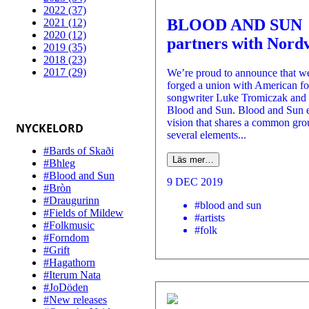
2022 (37)
BLOOD AND SUN
2021 (12)
2020 (12)
partners with Nordv
2019 (35)
2018 (23)
2017 (29)
We’re proud to announce that w
forged a union with American fo
songwriter Luke Tromiczak and h
Blood and Sun. Blood and Sun 
vision that shares a common gro
NYCKELORD
several elements...
#Bards of Skaði
Läs mer…
#Bhleg
#Blood and Sun
9 DEC 2019
#Bròn
#Draugurinn
#blood and sun
#Fields of Mildew
#artists
#Folkmusic
#folk
#Forndom
#Grift
#Hagathorn
#Iterum Nata
#JoDöden
#New releases