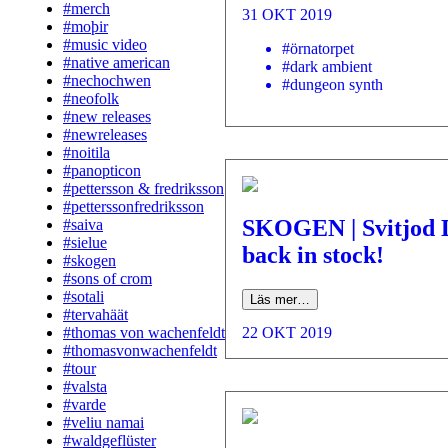
#merch
31 OKT 2019
#moþir
#music video
#örnatorpet
#native american
#dark ambient
#nechochwen
#dungeon synth
#neofolk
#new releases
#newreleases
#noitila
#panopticon
#pettersson & fredriksson
#petterssonfredriksson
SKOGEN | Svitjod
#saiva
#sielue
back in stock!
#skogen
#sons of crom
#sotali
Läs mer…
#tervahäät
22 OKT 2019
#thomas von wachenfeldt
#thomasvonwachenfeldt
#tour
#valsta
#varde
#veliu namai
#waldgeflüster