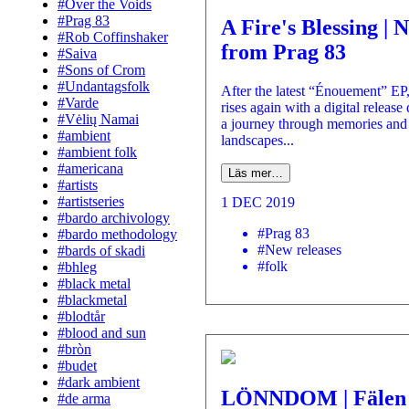
#Over the Voids
#Prag 83
A Fire's Blessing |
#Rob Coffinshaker
from Prag 83
#Saiva
#Sons of Crom
#Undantagsfolk
After the latest “Énouement” EP
#Varde
rises again with a digital release
#Vėlių Namai
a journey through memories and
#ambient
landscapes...
#ambient folk
#americana
Läs mer…
#artists
#artistseries
1 DEC 2019
#bardo archivology
#Prag 83
#bardo methodology
#New releases
#bards of skadi
#folk
#bhleg
#black metal
#blackmetal
#blodtår
#blood and sun
#bròn
#budet
#dark ambient
LÖNNDOM | Fälen
#de arma