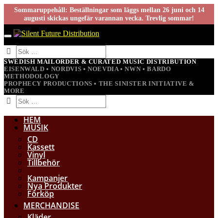
Sommaruppehåll: Beställningar som läggs mellan 26 juni och 14
augusti skickas ungefär varannan vecka. Trevlig sommar!
SWEDISH MAILORDER & CURATED MUSIC DISTRIBUTION
EISENWALD • NORDVIS • NOEVDIA • NWN • BARDO
METHODOLOGY
PROPHECY PRODUCTIONS • THE SINISTER INITIATIVE &
MORE
HEM
MUSIK
CD
Kassett
Vinyl
Tillbehör
Kampanjer
Nya Produkter
Förköp
MERCHANDISE
Kläder