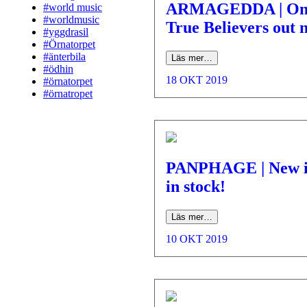
ARMAGEDDA | On
#world music
#worldmusic
True Believers out 
#yggdrasil
#Örnatorpet
#änterbila
Läs mer…
#ödhin
18 OKT 2019
#örnatorpet
#örnatropet
PANPHAGE | New i
in stock!
Läs mer…
10 OKT 2019