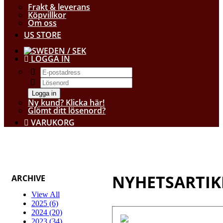
Frakt & leverans
Köpvillkor
Om oss
US STORE
/ SEK
LOGGA IN
Logga in
Ny kund? Klicka här!
Glömt ditt lösenord?
VARUKORG
NYHETSARTIK
ARCHIVE
View All
2025 (6)
2024 (20)
2023 (34)