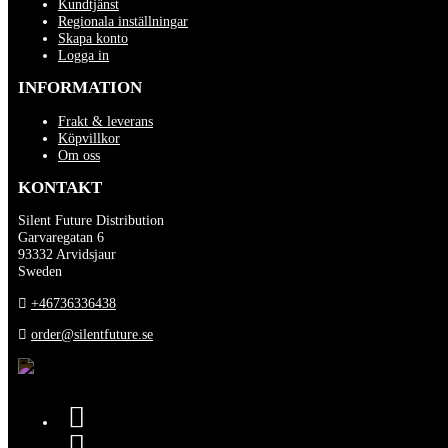
Kundtjänst
Regionala inställningar
Skapa konto
Logga in
INFORMATION
Frakt & leverans
Köpvillkor
Om oss
KONTAKT
Silent Future Distribution
Garvaregatan 6
93332 Arvidsjaur
Sweden
+46736336438
order@silentfuture.se