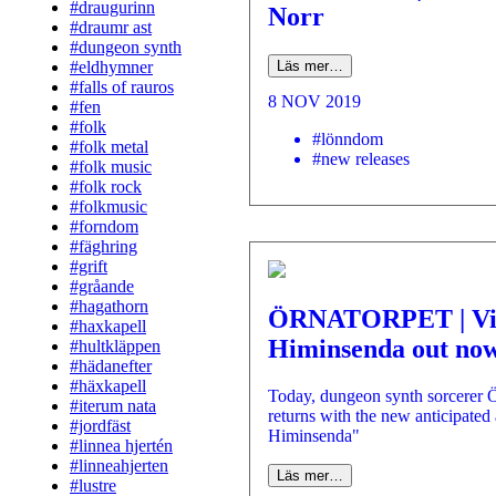
#draugurinn
Norr
#draumr ast
#dungeon synth
#eldhymner
Läs mer…
#falls of rauros
8 NOV 2019
#fen
#folk
#lönndom
#folk metal
#new releases
#folk music
#folk rock
#folkmusic
#forndom
#fäghring
#grift
#gråande
#hagathorn
ÖRNATORPET | V
#haxkapell
Himinsenda out no
#hultkläppen
#hädanefter
#häxkapell
Today, dungeon synth sorcerer 
#iterum nata
returns with the new anticipate
#jordfäst
Himinsenda"
#linnea hjertén
#linneahjerten
Läs mer…
#lustre