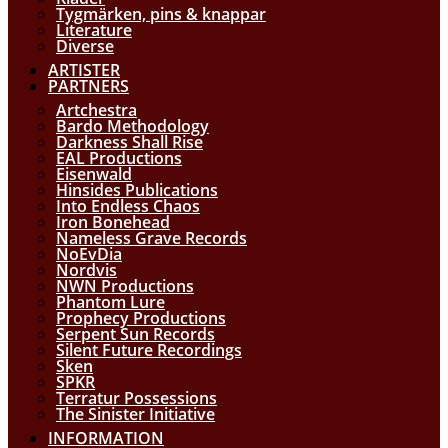
Tygmärken, pins & knappar
Literature
Diverse
ARTISTER
PARTNERS
Artchestra
Bardo Methodology
Darkness Shall Rise
EAL Productions
Eisenwald
Hinsides Publications
Into Endless Chaos
Iron Bonehead
Nameless Grave Records
NoEvDia
Nordvis
NWN Productions
Phantom Lure
Prophecy Productions
Serpent Sun Records
Silent Future Recordings
Sken
SPKR
Terratur Possessions
The Sinister Initiative
INFORMATION