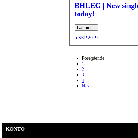
BHLEG | New singl
today!
Läs mer…
6 SEP 2019
Föregående
1
2
3
4
Nästa
KONTO